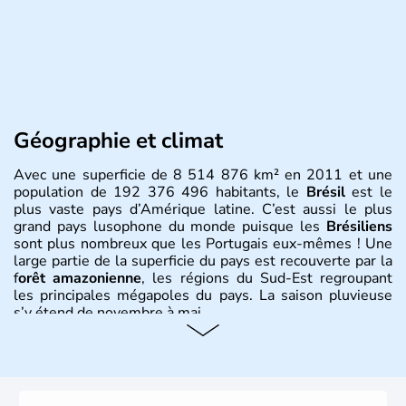
Géographie et climat
Avec une superficie de 8 514 876 km² en 2011 et une
population de 192 376 496 habitants, le
Brésil
est le
plus vaste pays d’Amérique latine. C’est aussi le plus
grand pays lusophone du monde puisque les
Brésiliens
sont plus nombreux que les Portugais eux-mêmes ! Une
large partie de la superficie du pays est recouverte par la
f
orêt amazonienne
, les régions du Sud-Est regroupant
les principales mégapoles du pays. La saison pluvieuse
s’y étend de novembre à mai.
Histoire et administration
Sao Polo et Rio de Janeiro sont deux villes principales de
ce pays, majoritairement catholique. Les côtes atlantiques