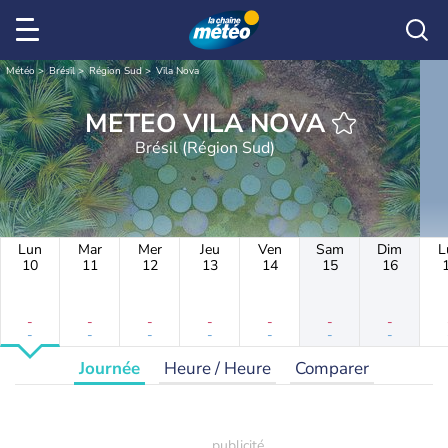
Météo
Brésil
Région Sud
Vila Nova
METEO VILA NOVA
Brésil (Région Sud)
Lun
Mar
Mer
Jeu
Ven
Sam
Dim
L
10
11
12
13
14
15
16
-
-
-
-
-
-
-
-
-
-
-
-
-
-
Journée
Heure / Heure
Comparer