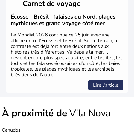
Carnet de voyage
du Brésil ont été atteintes par le portugais Cabral en
1500. Durant le XVIe siècle, de très nombreux esclaves
venus d'Afrique ont permis une large exploitation des
Écosse - Brésil : falaises du Nord, plages
ressources en sucre du pays.
mythiques et grand voyage côté mer
Le Mondial 2026 continue ce 25 juin avec une
affiche entre l’Écosse et le Brésil. Sur le terrain, le
contraste est déjà fort entre deux nations aux
histoires très différentes. Vu depuis la mer, il
devient encore plus spectaculaire, entre les îles, les
lochs et les falaises écossaises d’un côté, les baies
tropicales, les plages mythiques et les archipels
brésiliens de l’autre.
Lire l'article
À proximité de
Vila Nova
Canudos