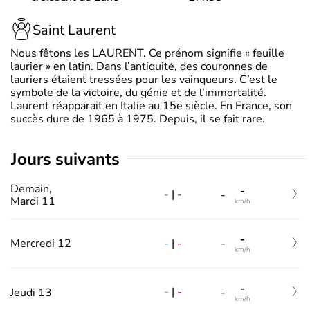
Saint Laurent
Nous fêtons les LAURENT. Ce prénom signifie « feuille
laurier » en latin. Dans l’antiquité, des couronnes de
lauriers étaient tressées pour les vainqueurs. C’est le
symbole de la victoire, du génie et de l’immortalité.
Laurent réapparait en Italie au 15e siècle. En France, son
succès dure de 1965 à 1975. Depuis, il se fait rare.
jours suivants
Demain,
-
-
|
-
-
Mardi 11
km/h
-
-
|
-
Mercredi 12
-
km/h
-
-
|
-
Jeudi 13
-
km/h