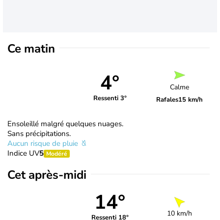
Ce matin
4°
Calme
Ressenti 3°
Rafales
15 km/h
Ensoleillé malgré quelques nuages.
Sans précipitations.
Aucun risque de pluie
Indice UV
5
Modéré
Cet après-midi
14°
10 km/h
Ressenti 18°