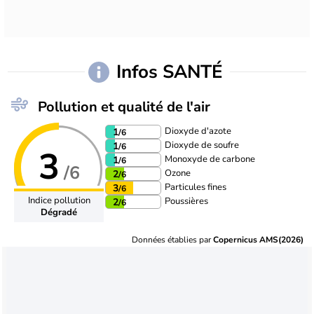
Infos SANTÉ
Pollution et qualité de l'air
Dioxyde d'azote
1
/6
Dioxyde de soufre
1
/6
3
Monoxyde de carbone
1
/6
/6
Ozone
2
/6
Particules fines
3
/6
Indice pollution
Poussières
2
/6
Dégradé
Données établies par
Copernicus AMS(2026)