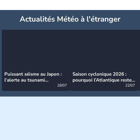
Actualités Météo à l'étranger
Puissant séisme au Japon :
Saison cyclonique 2026 :
l’alerte au tsunami
pourquoi l’Atlantique reste
désormais levée
28/07
très calme à ce stade ?
22/07