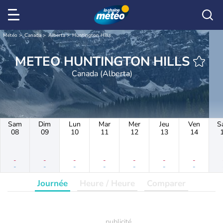
Météo
Canada
Alberta
Huntington Hills
METEO HUNTINGTON HILLS
Canada (Alberta)
Sam
Dim
Lun
Mar
Mer
Jeu
Ven
S
08
09
10
11
12
13
14
-
-
-
-
-
-
-
-
-
-
-
-
-
-
Journée
Heure / Heure
Comparer