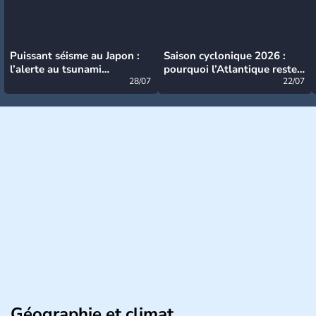
Puissant séisme au Japon :
Saison cyclonique 2026 :
l’alerte au tsunami
pourquoi l’Atlantique reste
désormais levée
28/07
très calme à ce stade ?
22/07
Géographie et climat