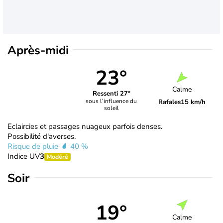
Après-midi
23°
Calme
Ressenti 27°
sous l’influence du
Rafales
15 km/h
soleil
Eclaircies et passages nuageux parfois denses.
Possibilité d'averses.
Risque de pluie
40 %
Indice UV
3
Modéré
Soir
19°
Calme