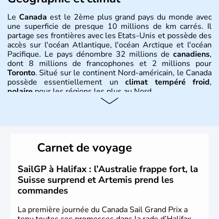
Le
Canada
est le 2ème plus grand pays du monde avec
une superficie de presque 10 millions de km carrés. Il
partage ses frontières avec les Etats-Unis et possède des
accès sur l'océan Atlantique, l'océan Arctique et l'océan
Pacifique. Le pays dénombre 32 millions de
canadiens
,
dont 8 millions de francophones et 2 millions pour
Toronto
. Situé sur le continent Nord-américain, le Canada
possède essentiellement un
climat tempéré froid
,
polaire
pour les régions les plus au Nord.
Histoire et administration
Le Canada a été découvert par l'explorateur Jacques
Cartier en 1534. A l'origine colonie française située sur le
Carnet de voyage
territoire de la ville de Québec, le Canada passe ensuite
sous le contrôle des Britanniques. L'indépendance du
pays a été obtenue au cours d'un long processus qui s'est
SailGP à Halifax : l’Australie frappe fort, la
étalé de 1867 à 1982. Le peuple autochtone des Inuits,
Suisse surprend et Artemis prend les
aujourd'hui appelé Eskimos, n'est découvert qu'au début
commandes
du XXème siècle lors d'une expédition dans le Grand
Nord.
La première journée du Canada Sail Grand Prix a