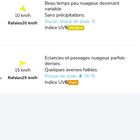
Beau temps peu nuageux devenant
variable.
Sans précipitations.
10 km/h
Aucun risque de pluie
Rafales
20 km/h
Indice UV
5
Modéré
Eclaircies et passages nuageux parfois
denses.
Quelques averses faibles.
15 km/h
Risque de pluie
50 %
Rafales
25 km/h
du
Indice UV
6
Fort