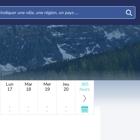
Lun
Mar
Mer
Jeu
365
17
18
19
20
Jours
-
-
-
-
-
-
-
-