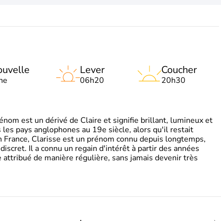
uvelle
Lever
Coucher
ne
06h20
20h30
om est un dérivé de Claire et signifie brillant, lumineux et
s les pays anglophones au 19e siècle, alors qu'il restait
 En France, Clarisse est un prénom connu depuis longtemps,
discret. Il a connu un regain d'intérêt à partir des années
attribué de manière régulière, sans jamais devenir très