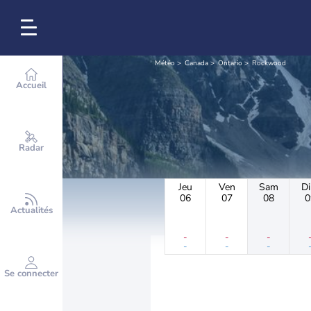
Météo
Canada
Ontario
Rockwood
Accueil
Radar
Jeu
Ven
Sam
D
06
07
08
0
Actualités
-
-
-
-
-
-
Se connecter