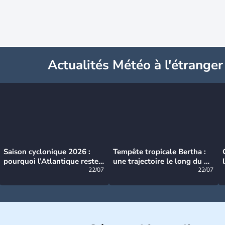
Actualités Météo à l'étranger
Saison cyclonique 2026 :
Tempête tropicale Bertha :
pourquoi l’Atlantique reste
une trajectoire le long du du
très calme à ce stade ?
22/07
littoral américain
22/07