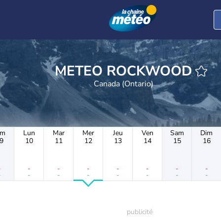
METEO ROCKWOOD
Canada (Ontario)
im
Lun
Mar
Mer
Jeu
Ven
Sam
Dim
9
10
11
12
13
14
15
16
-
-
-
-
-
-
-
-
-
-
-
-
-
-
-
-