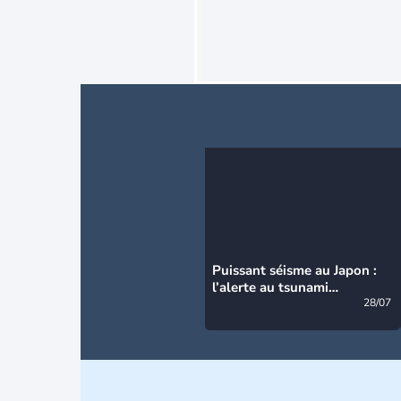
Puissant séisme au Japon :
l’alerte au tsunami
désormais levée
28/07