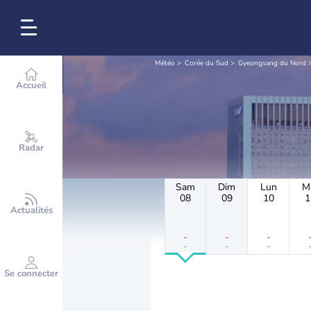
Météo
Corée du Sud
Gyeongsang du Nord
Accueil
Radar
Sam
Dim
Lun
M
08
09
10
1
Actualités
-
-
-
-
-
-
Se connecter