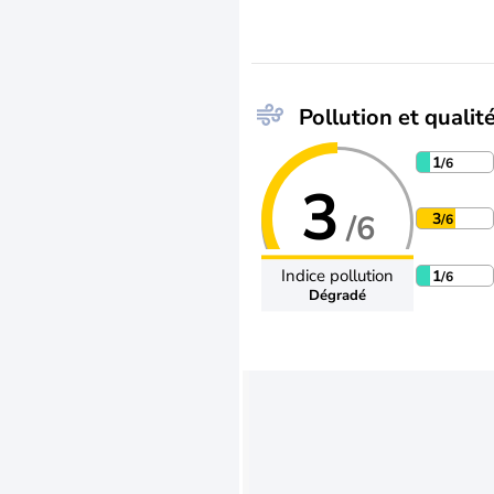
Pollution et qualité
1
/6
3
/6
3
/6
Indice pollution
1
/6
Dégradé