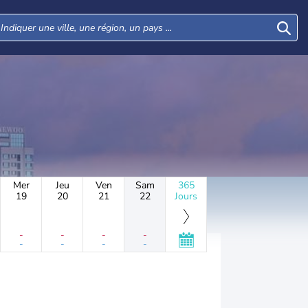
Mer
Jeu
Ven
Sam
365
19
20
21
22
Jours
-
-
-
-
-
-
-
-