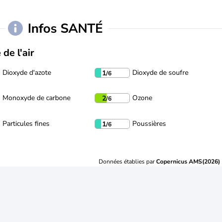
Infos SANTÉ
 de l'air
Dioxyde d'azote
Dioxyde de soufre
1
/6
Monoxyde de carbone
Ozone
2
/6
Particules fines
Poussières
1
/6
Données établies par
Copernicus AMS(2026)