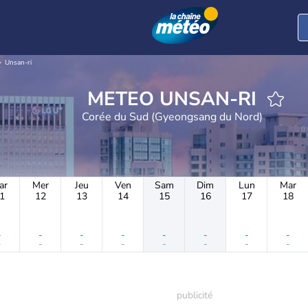
Unsan-ri
METEO UNSAN-RI
Corée du Sud (Gyeongsang du Nord)
ar
Mer
Jeu
Ven
Sam
Dim
Lun
Mar
1
12
13
14
15
16
17
18
-
-
-
-
-
-
-
-
-
-
-
-
-
-
-
-