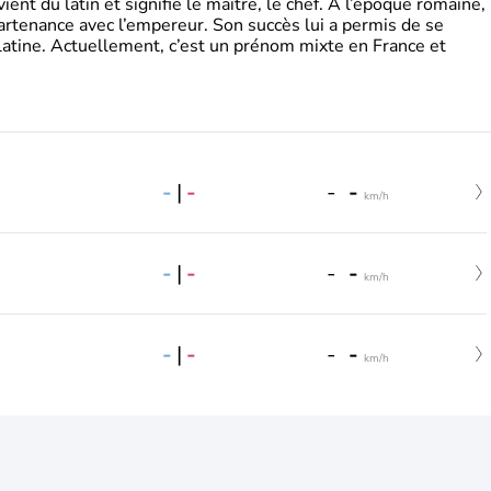
t du latin et signifie le maître, le chef. A l’époque romaine,
partenance avec l’empereur. Son succès lui a permis de se
latine. Actuellement, c’est un prénom mixte en France et
-
|
-
-
-
km/h
-
|
-
-
-
km/h
-
|
-
-
-
km/h