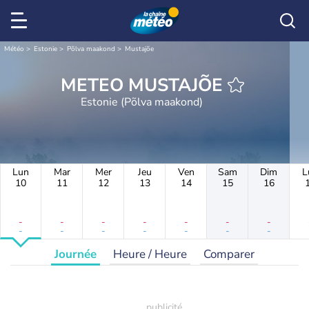
Météo
Estonie
Põlva maakond
Mustajõe
METEO MUSTAJÕE
Estonie (Põlva maakond)
Lun
Mar
Mer
Jeu
Ven
Sam
Dim
L
10
11
12
13
14
15
16
-
-
-
-
-
-
-
-
-
-
-
-
-
-
Journée
Heure / Heure
Comparer