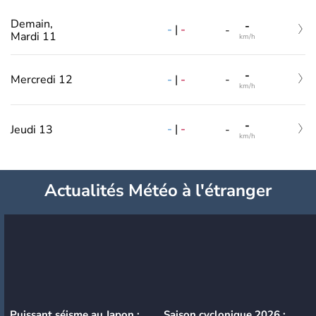
Demain,
-
-
|
-
-
Mardi 11
km/h
-
-
|
-
Mercredi 12
-
km/h
-
-
|
-
Jeudi 13
-
km/h
Actualités Météo à l'étranger
Puissant séisme au Japon :
Saison cyclonique 2026 :