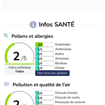
Infos SANTÉ
Pollens et allergies
Graminées
2
/5
Ambroisies
1
/5
2
Aulne
1
/5
/5
Armoises
1
/5
Bouleau
1
/5
Indice pollinique
Olivier
1
/5
Faible
Voir tous les pollens
Pollution et qualité de l'air
Dioxyde d'azote
1
/6
Dioxyde de soufre
1
/6
2
Monoxyde de carbone
1
/6