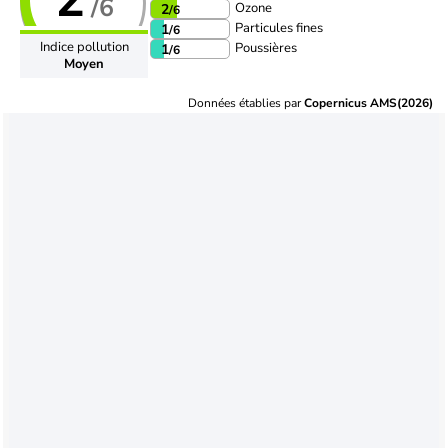
/6
Ozone
2
/6
Particules fines
1
/6
Indice pollution
Poussières
1
/6
Moyen
Données établies par
Copernicus AMS(2026)