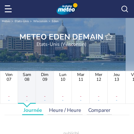
Météo
Etats-Unis
Wisconsin
Eden
METEO EDEN DEMAIN
Etats-Unis (Wisconsin)
Ven
Sam
Dim
Lun
Mar
Mer
Jeu
V
07
08
09
10
11
12
13
-
-
-
-
-
-
-
-
-
-
-
-
-
-
Journée
Heure / Heure
Comparer