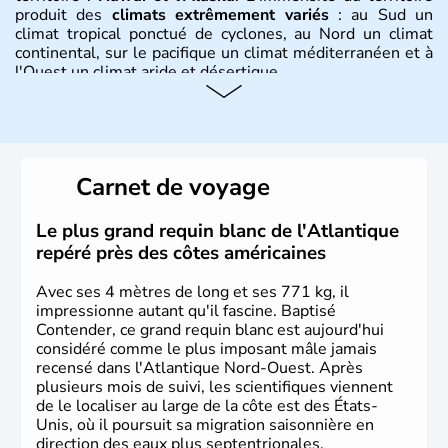
produit des
climats extrêmement variés
: au Sud un
climat tropical ponctué de cyclones, au Nord un climat
continental, sur le pacifique un climat méditerranéen et à
l'Ouest un climat aride et désertique.
Histoire et administration
Les premiers habitants desEtats-Unis sont arrivés d'Asie
il y a environ 30 000 ans lors de la dernière glaciation.
Carnet de voyage
Plusieurs populations se sont succédées avant l'arrivée
des européens, suite à la découverte du continent par
Christophe Colomb en 1492. Les 13 colonies
Le plus grand requin blanc de l'Atlantique
britanniques proclament la Déclaration d'indépendance
repéré près des côtes américaines
en 1776 et adoptent leur première constitution en 1787.
La conquête de l'Ouest marque ensuite l'entrée dans une
Avec ses 4 mètres de long et ses 771 kg, il
phase de développement intense.
impressionne autant qu'il fascine. Baptisé
Contender, ce grand requin blanc est aujourd'hui
considéré comme le plus imposant mâle jamais
recensé dans l'Atlantique Nord-Ouest. Après
plusieurs mois de suivi, les scientifiques viennent
de le localiser au large de la côte est des États-
Unis, où il poursuit sa migration saisonnière en
direction des eaux plus septentrionales.