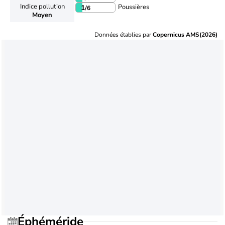
Indice pollution
Poussières
1
/6
Moyen
Données établies par
Copernicus AMS(2026)
Éphéméride