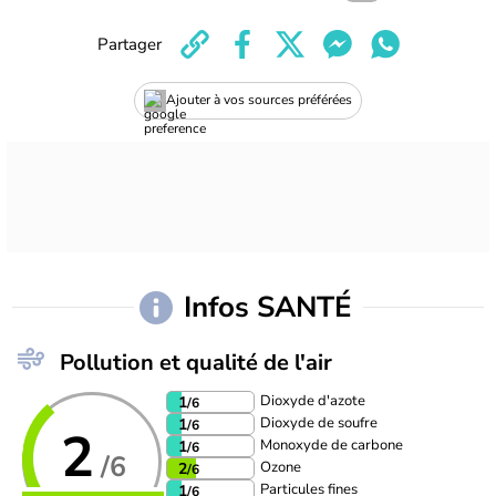
Partager
Ajouter à vos sources préférées
Infos SANTÉ
Pollution et qualité de l'air
Dioxyde d'azote
1
/6
Dioxyde de soufre
1
/6
2
Monoxyde de carbone
1
/6
/6
Ozone
2
/6
Particules fines
1
/6