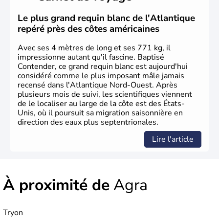
des européens, suite à la découverte du continent par
Christophe Colomb en 1492. Les 13 colonies
Le plus grand requin blanc de l'Atlantique
britanniques proclament la Déclaration d'indépendance
repéré près des côtes américaines
en 1776 et adoptent leur première constitution en 1787.
La conquête de l'Ouest marque ensuite l'entrée dans une
Avec ses 4 mètres de long et ses 771 kg, il
phase de développement intense.
impressionne autant qu'il fascine. Baptisé
Contender, ce grand requin blanc est aujourd'hui
considéré comme le plus imposant mâle jamais
recensé dans l'Atlantique Nord-Ouest. Après
plusieurs mois de suivi, les scientifiques viennent
de le localiser au large de la côte est des États-
Unis, où il poursuit sa migration saisonnière en
direction des eaux plus septentrionales.
Lire l'article
À proximité de
Agra
Tryon