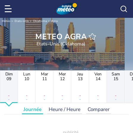
Météo
Etats-Unis
Oklahoma
Agra
METEO AGRA
Etats-Unis (Oklahoma)
Dim
Lun
Mar
Mer
Jeu
Ven
Sam
D
09
10
11
12
13
14
15
-
-
-
-
-
-
-
-
-
-
-
-
-
-
Journée
Heure / Heure
Comparer