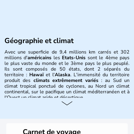
Géographie et climat
Avec une superficie de 9,4 millions km carrés et 302
millions d'
américains
les
Etats-Unis
sont le 4ème pays
le plus vaste du monde et le 3ème pays le plus peuplé.
Ils sont composés de 50 états, dont 2 séparés du
territoire :
Hawaï
et l'
Alaska
. L'immensité du territoire
produit des
climats extrêmement variés
: au Sud un
climat tropical ponctué de cyclones, au Nord un climat
continental, sur le pacifique un climat méditerranéen et à
l'Ouest un climat aride et désertique.
Histoire et administration
Les premiers habitants desEtats-Unis sont arrivés d'Asie
il y a environ 30 000 ans lors de la dernière glaciation.
Carnet de voyage
Plusieurs populations se sont succédées avant l'arrivée