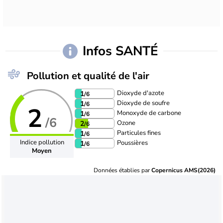
Infos SANTÉ
Pollution et qualité de l'air
Dioxyde d'azote
1
/6
Dioxyde de soufre
1
/6
2
Monoxyde de carbone
1
/6
/6
Ozone
2
/6
Particules fines
1
/6
Indice pollution
Poussières
1
/6
Moyen
Données établies par
Copernicus AMS(2026)