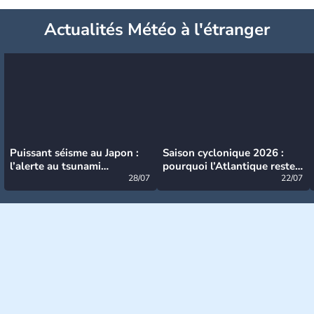
Actualités Météo à l'étranger
Puissant séisme au Japon :
Saison cyclonique 2026 :
l’alerte au tsunami
pourquoi l’Atlantique reste
désormais levée
28/07
très calme à ce stade ?
22/07