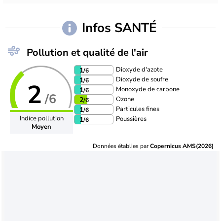
Infos SANTÉ
Pollution et qualité de l'air
Dioxyde d'azote
1
/6
Dioxyde de soufre
1
/6
2
Monoxyde de carbone
1
/6
/6
Ozone
2
/6
Particules fines
1
/6
Indice pollution
Poussières
1
/6
Moyen
Données établies par
Copernicus AMS(2026)