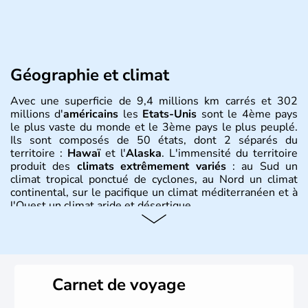
Géographie et climat
Avec une superficie de 9,4 millions km carrés et 302
millions d'
américains
les
Etats-Unis
sont le 4ème pays
le plus vaste du monde et le 3ème pays le plus peuplé.
Ils sont composés de 50 états, dont 2 séparés du
territoire :
Hawaï
et l'
Alaska
. L'immensité du territoire
produit des
climats extrêmement variés
: au Sud un
climat tropical ponctué de cyclones, au Nord un climat
continental, sur le pacifique un climat méditerranéen et à
l'Ouest un climat aride et désertique.
Histoire et administration
Les premiers habitants desEtats-Unis sont arrivés d'Asie
il y a environ 30 000 ans lors de la dernière glaciation.
Carnet de voyage
Plusieurs populations se sont succédées avant l'arrivée
des européens, suite à la découverte du continent par