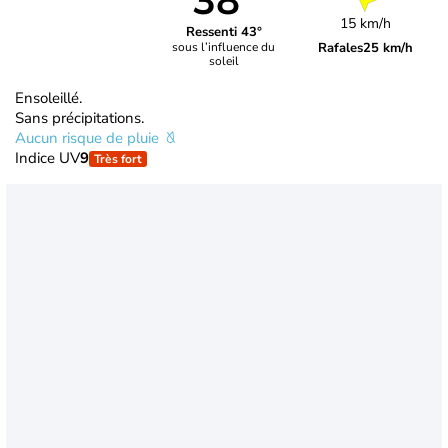
38°
15 km/h
Ressenti 43°
Rafales
25 km/h
sous l’influence du
soleil
Ensoleillé.
Sans précipitations.
Aucun risque de pluie
Indice UV
9
Très fort