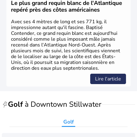
Christophe Colomb en 1492. Les 13 colonies
Le plus grand requin blanc de l'Atlantique
britanniques proclament la Déclaration d'indépendance
repéré près des côtes américaines
en 1776 et adoptent leur première constitution en 1787.
La conquête de l'Ouest marque ensuite l'entrée dans une
Avec ses 4 mètres de long et ses 771 kg, il
phase de développement intense.
impressionne autant qu'il fascine. Baptisé
Contender, ce grand requin blanc est aujourd'hui
considéré comme le plus imposant mâle jamais
recensé dans l'Atlantique Nord-Ouest. Après
plusieurs mois de suivi, les scientifiques viennent
de le localiser au large de la côte est des États-
Unis, où il poursuit sa migration saisonnière en
direction des eaux plus septentrionales.
Lire l'article
Golf
à Downtown Stillwater
Golf