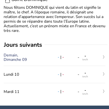
Nous fêtons DOMINIQUE qui vient du latin et signifie le
maître, le chef. A l’époque romaine, il désignait une
relation d’appartenance avec l’empereur. Son succès lui a
permis de se répandre dans toute l’Europe latine.
Actuellement, c’est un prénom mixte en France et devenu
très rare.
jours suivants
Demain,
-
-
|
-
-
Dimanche 09
km/h
-
-
|
-
Lundi 10
-
km/h
-
-
|
-
Mardi 11
-
km/h