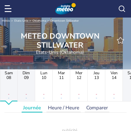
Météo
Etats-Unis
Oklahoma
Downtown Stillwater
METEO DOWNTOWN
STILLWATER
Etats-Unis (Oklahoma)
Sam
Dim
Lun
Mar
Mer
Jeu
Ven
S
08
09
10
11
12
13
14
-
-
-
-
-
-
-
-
-
-
-
-
-
-
Journée
Heure / Heure
Comparer