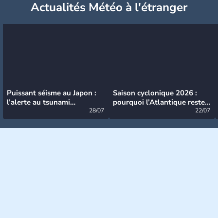
Actualités Météo à l'étranger
Puissant séisme au Japon :
Saison cyclonique 2026 :
l’alerte au tsunami
pourquoi l’Atlantique reste
désormais levée
28/07
très calme à ce stade ?
22/07