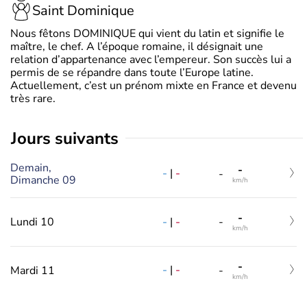
Saint Dominique
Nous fêtons DOMINIQUE qui vient du latin et signifie le
maître, le chef. A l’époque romaine, il désignait une
relation d’appartenance avec l’empereur. Son succès lui a
permis de se répandre dans toute l’Europe latine.
Actuellement, c’est un prénom mixte en France et devenu
très rare.
jours suivants
Demain,
-
-
|
-
-
Dimanche 09
km/h
-
-
|
-
Lundi 10
-
km/h
-
-
|
-
Mardi 11
-
km/h