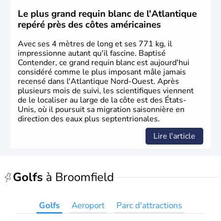
des européens, suite à la découverte du continent par
Christophe Colomb en 1492. Les 13 colonies
Le plus grand requin blanc de l'Atlantique
britanniques proclament la Déclaration d'indépendance
repéré près des côtes américaines
en 1776 et adoptent leur première constitution en 1787.
La conquête de l'Ouest marque ensuite l'entrée dans une
Avec ses 4 mètres de long et ses 771 kg, il
phase de développement intense.
impressionne autant qu'il fascine. Baptisé
Contender, ce grand requin blanc est aujourd'hui
considéré comme le plus imposant mâle jamais
recensé dans l'Atlantique Nord-Ouest. Après
plusieurs mois de suivi, les scientifiques viennent
de le localiser au large de la côte est des États-
Unis, où il poursuit sa migration saisonnière en
direction des eaux plus septentrionales.
Lire l'article
Golfs
à Broomfield
Golfs
Aeroport
Parc d'attractions