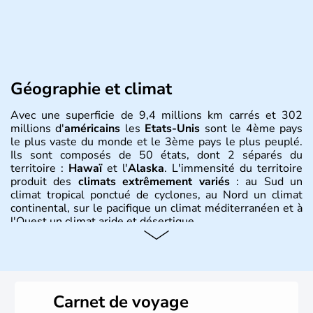
Géographie et climat
Avec une superficie de 9,4 millions km carrés et 302
millions d'
américains
les
Etats-Unis
sont le 4ème pays
le plus vaste du monde et le 3ème pays le plus peuplé.
Ils sont composés de 50 états, dont 2 séparés du
territoire :
Hawaï
et l'
Alaska
. L'immensité du territoire
produit des
climats extrêmement variés
: au Sud un
climat tropical ponctué de cyclones, au Nord un climat
continental, sur le pacifique un climat méditerranéen et à
l'Ouest un climat aride et désertique.
Histoire et administration
Les premiers habitants desEtats-Unis sont arrivés d'Asie
il y a environ 30 000 ans lors de la dernière glaciation.
Carnet de voyage
Plusieurs populations se sont succédées avant l'arrivée