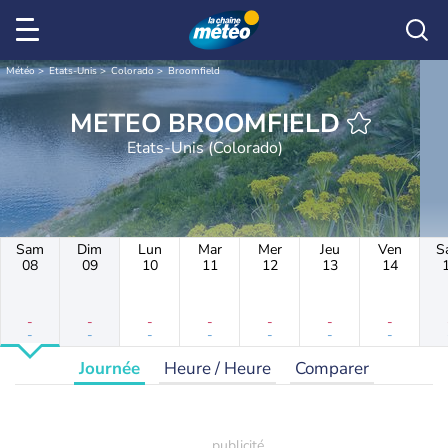
Météo
Etats-Unis
Colorado
Broomfield
METEO BROOMFIELD
Etats-Unis (Colorado)
Sam
Dim
Lun
Mar
Mer
Jeu
Ven
S
08
09
10
11
12
13
14
-
-
-
-
-
-
-
-
-
-
-
-
-
-
Journée
Heure / Heure
Comparer