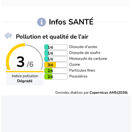
Infos SANTÉ
Pollution et qualité de l'air
Dioxyde d'azote
1
/6
Dioxyde de soufre
1
/6
3
Monoxyde de carbone
1
/6
/6
Ozone
3
/6
Particules fines
2
/6
Indice pollution
Poussières
2
/6
Dégradé
Données établies par
Copernicus AMS(2026)