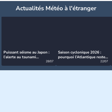
Actualités Météo à l'étranger
Puissant séisme au Japon :
Saison cyclonique 2026 :
l’alerte au tsunami
pourquoi l’Atlantique reste
désormais levée
28/07
très calme à ce stade ?
22/07