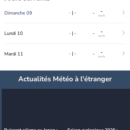
-
-
|
-
Dimanche 09
-
km/h
-
-
|
-
Lundi 10
-
km/h
-
-
|
-
Mardi 11
-
km/h
Actualités Météo à l'étranger
Puissant séisme au Japon :
Saison cyclonique 2026 :