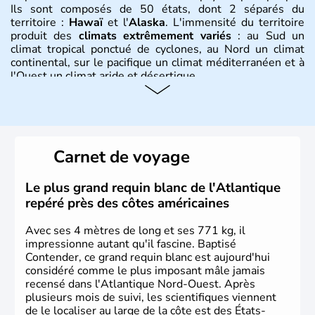
Ils sont composés de 50 états, dont 2 séparés du
territoire :
Hawaï
et l'
Alaska
. L'immensité du territoire
produit des
climats extrêmement variés
: au Sud un
climat tropical ponctué de cyclones, au Nord un climat
continental, sur le pacifique un climat méditerranéen et à
l'Ouest un climat aride et désertique.
Histoire et administration
Les premiers habitants desEtats-Unis sont arrivés d'Asie
il y a environ 30 000 ans lors de la dernière glaciation.
Carnet de voyage
Plusieurs populations se sont succédées avant l'arrivée
des européens, suite à la découverte du continent par
Christophe Colomb en 1492. Les 13 colonies
Le plus grand requin blanc de l'Atlantique
britanniques proclament la Déclaration d'indépendance
repéré près des côtes américaines
en 1776 et adoptent leur première constitution en 1787.
La conquête de l'Ouest marque ensuite l'entrée dans une
Avec ses 4 mètres de long et ses 771 kg, il
phase de développement intense.
impressionne autant qu'il fascine. Baptisé
Contender, ce grand requin blanc est aujourd'hui
considéré comme le plus imposant mâle jamais
recensé dans l'Atlantique Nord-Ouest. Après
plusieurs mois de suivi, les scientifiques viennent
de le localiser au large de la côte est des États-