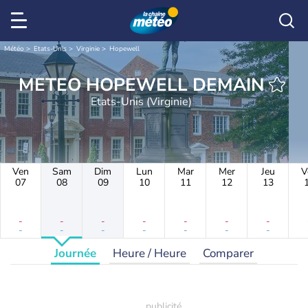
Météo
Etats-Unis
Virginie
Hopewell
METEO HOPEWELL DEMAIN
Etats-Unis (Virginie)
Ven
Sam
Dim
Lun
Mar
Mer
Jeu
V
07
08
09
10
11
12
13
-
-
-
-
-
-
-
-
-
-
-
-
-
-
Journée
Heure / Heure
Comparer