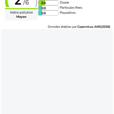
2
/6
Ozone
2
/6
Particules fines
1
/6
Indice pollution
Poussières
1
/6
Moyen
Données établies par
Copernicus AMS(2026)