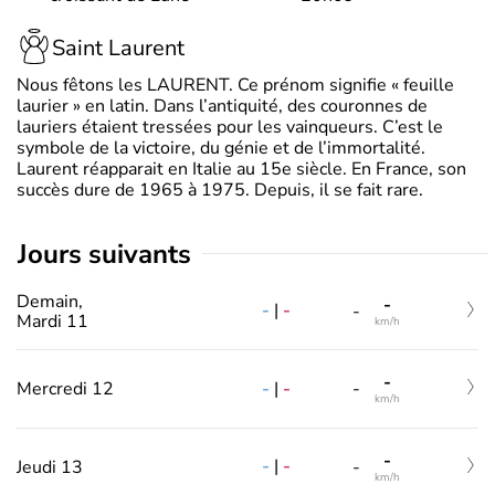
Saint Laurent
Nous fêtons les LAURENT. Ce prénom signifie « feuille
laurier » en latin. Dans l’antiquité, des couronnes de
lauriers étaient tressées pour les vainqueurs. C’est le
symbole de la victoire, du génie et de l’immortalité.
Laurent réapparait en Italie au 15e siècle. En France, son
succès dure de 1965 à 1975. Depuis, il se fait rare.
jours suivants
Demain,
-
-
|
-
-
Mardi 11
km/h
-
-
|
-
Mercredi 12
-
km/h
-
-
|
-
Jeudi 13
-
km/h