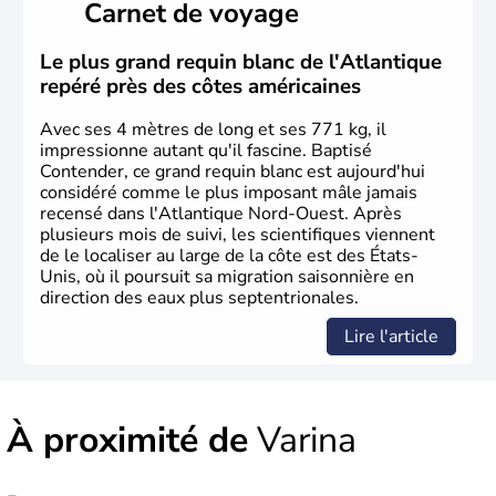
Carnet de voyage
Plusieurs populations se sont succédées avant l'arrivée
des européens, suite à la découverte du continent par
Christophe Colomb en 1492. Les 13 colonies
Le plus grand requin blanc de l'Atlantique
britanniques proclament la Déclaration d'indépendance
repéré près des côtes américaines
en 1776 et adoptent leur première constitution en 1787.
La conquête de l'Ouest marque ensuite l'entrée dans une
Avec ses 4 mètres de long et ses 771 kg, il
phase de développement intense.
impressionne autant qu'il fascine. Baptisé
Contender, ce grand requin blanc est aujourd'hui
considéré comme le plus imposant mâle jamais
recensé dans l'Atlantique Nord-Ouest. Après
plusieurs mois de suivi, les scientifiques viennent
de le localiser au large de la côte est des États-
Unis, où il poursuit sa migration saisonnière en
direction des eaux plus septentrionales.
Lire l'article
À proximité de
Varina