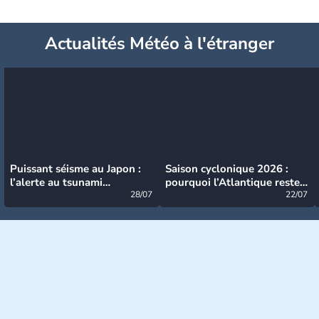
Actualités Météo à l'étranger
Puissant séisme au Japon :
Saison cyclonique 2026 :
l’alerte au tsunami
pourquoi l’Atlantique reste
désormais levée
28/07
très calme à ce stade ?
22/07