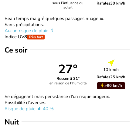
Rafales
30 km/h
sous l’influence du
soleil
Beau temps malgré quelques passages nuageux.
Sans précipitations.
Aucun risque de pluie
Indice UV
8
Très fort
Ce soir
27°
10 km/h
Rafales
25 km/h
Ressenti 31°
en raison de l'humidité
>90 km/h
Se dégageant mais persistance d'un risque orageux.
Possibilité d'averses.
Risque de pluie
40 %
Nuit