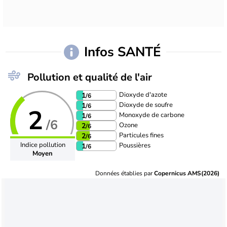
Infos SANTÉ
Pollution et qualité de l'air
Dioxyde d'azote
1
/6
Dioxyde de soufre
1
/6
2
Monoxyde de carbone
1
/6
/6
Ozone
2
/6
Particules fines
2
/6
Indice pollution
Poussières
1
/6
Moyen
Données établies par
Copernicus AMS(2026)