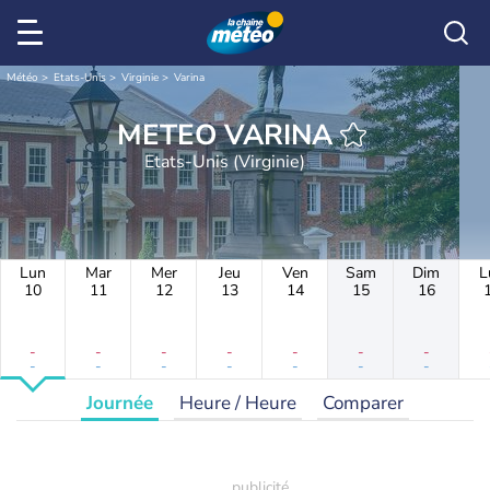
Météo
Etats-Unis
Virginie
Varina
METEO VARINA
Etats-Unis (Virginie)
Lun
Mar
Mer
Jeu
Ven
Sam
Dim
L
10
11
12
13
14
15
16
-
-
-
-
-
-
-
-
-
-
-
-
-
-
Journée
Heure / Heure
Comparer