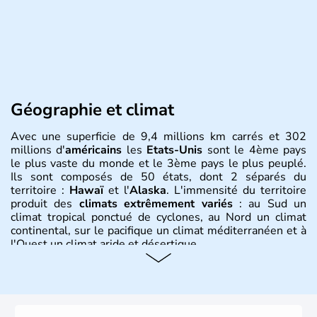
Géographie et climat
Avec une superficie de 9,4 millions km carrés et 302
millions d'
américains
les
Etats-Unis
sont le 4ème pays
le plus vaste du monde et le 3ème pays le plus peuplé.
Ils sont composés de 50 états, dont 2 séparés du
territoire :
Hawaï
et l'
Alaska
. L'immensité du territoire
produit des
climats extrêmement variés
: au Sud un
climat tropical ponctué de cyclones, au Nord un climat
continental, sur le pacifique un climat méditerranéen et à
l'Ouest un climat aride et désertique.
Histoire et administration
Les premiers habitants desEtats-Unis sont arrivés d'Asie
il y a environ 30 000 ans lors de la dernière glaciation.