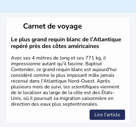
Histoire et administration
Les premiers habitants desEtats-Unis sont arrivés d'Asie
il y a environ 30 000 ans lors de la dernière glaciation.
Carnet de voyage
Plusieurs populations se sont succédées avant l'arrivée
des européens, suite à la découverte du continent par
Christophe Colomb en 1492. Les 13 colonies
Le plus grand requin blanc de l'Atlantique
britanniques proclament la Déclaration d'indépendance
repéré près des côtes américaines
en 1776 et adoptent leur première constitution en 1787.
La conquête de l'Ouest marque ensuite l'entrée dans une
Avec ses 4 mètres de long et ses 771 kg, il
phase de développement intense.
impressionne autant qu'il fascine. Baptisé
Contender, ce grand requin blanc est aujourd'hui
considéré comme le plus imposant mâle jamais
recensé dans l'Atlantique Nord-Ouest. Après
plusieurs mois de suivi, les scientifiques viennent
de le localiser au large de la côte est des États-
Unis, où il poursuit sa migration saisonnière en
direction des eaux plus septentrionales.
Lire l'article