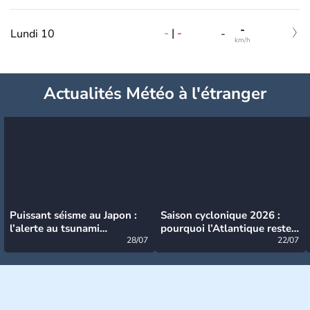
-
-
|
-
Lundi 10
-
km/h
Actualités Météo à l'étranger
Puissant séisme au Japon :
Saison cyclonique 2026 :
l’alerte au tsunami
pourquoi l’Atlantique reste
désormais levée
28/07
très calme à ce stade ?
22/07