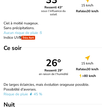
33°
15 km/h
Ressenti 43°
Rafales
30 km/h
sous l’influence du
soleil
Ciel à moitié nuageux.
Sans précipitations.
Aucun risque de pluie
Indice UV
9
Très fort
Ce soir
26°
15 km/h
Rafales
30 km/h
Ressenti 29°
en raison de l'humidité
>80 km/h
De larges éclaircies, mais évolution orageuse possible.
Possibilité d'averses.
Risque de pluie
45 %
Nuit