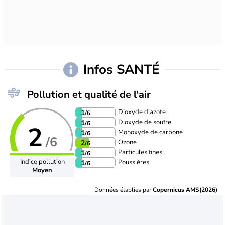
Infos SANTÉ
Pollution et qualité de l'air
Dioxyde d'azote
1
/6
Dioxyde de soufre
1
/6
2
Monoxyde de carbone
1
/6
/6
Ozone
2
/6
Particules fines
1
/6
Indice pollution
Poussières
1
/6
Moyen
Données établies par
Copernicus AMS(2026)