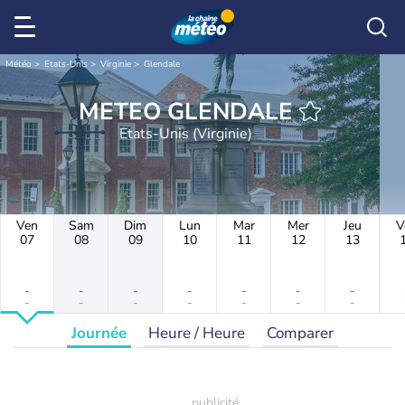
Météo
Etats-Unis
Virginie
Glendale
METEO GLENDALE
Etats-Unis (Virginie)
Ven
Sam
Dim
Lun
Mar
Mer
Jeu
V
07
08
09
10
11
12
13
-
-
-
-
-
-
-
-
-
-
-
-
-
-
Journée
Heure / Heure
Comparer