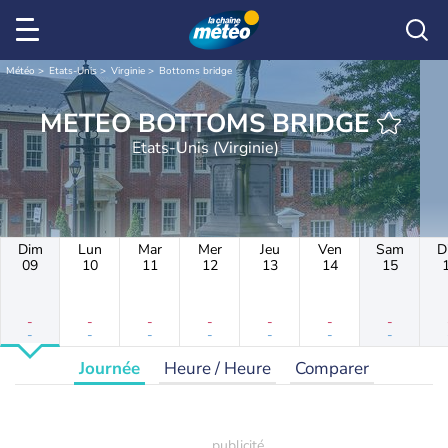
Météo
Etats-Unis
Virginie
Bottoms bridge
METEO BOTTOMS BRIDGE
Etats-Unis (Virginie)
Dim
Lun
Mar
Mer
Jeu
Ven
Sam
D
09
10
11
12
13
14
15
-
-
-
-
-
-
-
-
-
-
-
-
-
-
Journée
Heure / Heure
Comparer