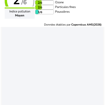
2
/6
Ozone
2
/6
Particules fines
2
/6
Indice pollution
Poussières
1
/6
Moyen
Données établies par
Copernicus AMS(2026)