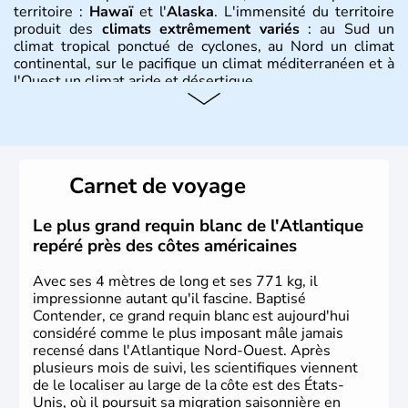
territoire :
Hawaï
et l'
Alaska
. L'immensité du territoire
produit des
climats extrêmement variés
: au Sud un
climat tropical ponctué de cyclones, au Nord un climat
continental, sur le pacifique un climat méditerranéen et à
l'Ouest un climat aride et désertique.
Histoire et administration
Les premiers habitants desEtats-Unis sont arrivés d'Asie
il y a environ 30 000 ans lors de la dernière glaciation.
Carnet de voyage
Plusieurs populations se sont succédées avant l'arrivée
des européens, suite à la découverte du continent par
Christophe Colomb en 1492. Les 13 colonies
Le plus grand requin blanc de l'Atlantique
britanniques proclament la Déclaration d'indépendance
repéré près des côtes américaines
en 1776 et adoptent leur première constitution en 1787.
La conquête de l'Ouest marque ensuite l'entrée dans une
Avec ses 4 mètres de long et ses 771 kg, il
phase de développement intense.
impressionne autant qu'il fascine. Baptisé
Contender, ce grand requin blanc est aujourd'hui
considéré comme le plus imposant mâle jamais
recensé dans l'Atlantique Nord-Ouest. Après
plusieurs mois de suivi, les scientifiques viennent
de le localiser au large de la côte est des États-
Unis, où il poursuit sa migration saisonnière en