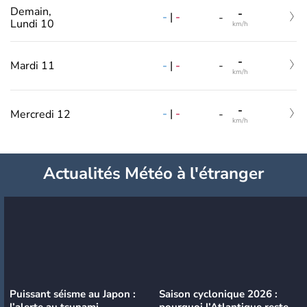
Demain,
-
-
|
-
-
Lundi 10
km/h
-
-
|
-
Mardi 11
-
km/h
-
-
|
-
Mercredi 12
-
km/h
Actualités Météo à l'étranger
Puissant séisme au Japon :
Saison cyclonique 2026 :
l’alerte au tsunami
pourquoi l’Atlantique reste