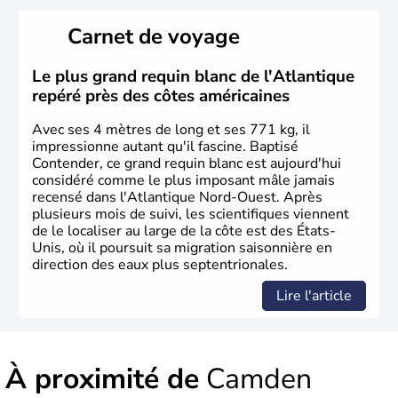
Les premiers habitants desEtats-Unis sont arrivés d'Asie
il y a environ 30 000 ans lors de la dernière glaciation.
Carnet de voyage
Plusieurs populations se sont succédées avant l'arrivée
des européens, suite à la découverte du continent par
Christophe Colomb en 1492. Les 13 colonies
Le plus grand requin blanc de l'Atlantique
britanniques proclament la Déclaration d'indépendance
repéré près des côtes américaines
en 1776 et adoptent leur première constitution en 1787.
La conquête de l'Ouest marque ensuite l'entrée dans une
Avec ses 4 mètres de long et ses 771 kg, il
phase de développement intense.
impressionne autant qu'il fascine. Baptisé
Contender, ce grand requin blanc est aujourd'hui
considéré comme le plus imposant mâle jamais
recensé dans l'Atlantique Nord-Ouest. Après
plusieurs mois de suivi, les scientifiques viennent
de le localiser au large de la côte est des États-
Unis, où il poursuit sa migration saisonnière en
direction des eaux plus septentrionales.
Lire l'article
À proximité de
Camden