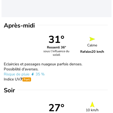
Après-midi
31°
Calme
Ressenti 36°
sous l’influence du
Rafales
20 km/h
soleil
Eclaircies et passages nuageux parfois denses.
Possibilité d'averses.
Risque de pluie
35 %
Indice UV
7
Fort
Soir
27°
10 km/h