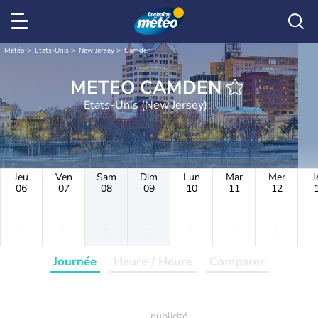
Météo
Etats-Unis
New Jersey
Camden
METEO CAMDEN
Etats-Unis (New Jersey)
Jeu
Ven
Sam
Dim
Lun
Mar
Mer
J
06
07
08
09
10
11
12
-
-
-
-
-
-
-
-
-
-
-
-
-
-
Journée
Heure / Heure
Comparer