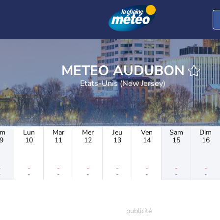
METEO AUDUBON
Etats-Unis (New Jersey)
im
Lun
Mar
Mer
Jeu
Ven
Sam
Dim
9
10
11
12
13
14
15
16
-
-
-
-
-
-
-
-
-
-
-
-
-
-
-
-