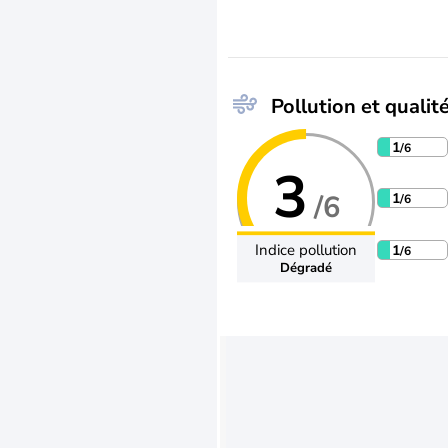
Pollution et qualité
1
/6
3
/6
1
/6
Indice pollution
1
/6
Dégradé