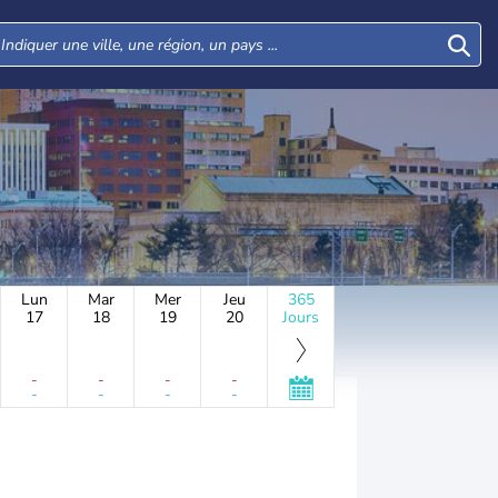
Lun
Mar
Mer
Jeu
365
17
18
19
20
Jours
-
-
-
-
-
-
-
-