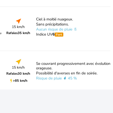
Ciel à moitié nuageux.
Sans précipitations.
15 km/h
Aucun risque de pluie
Rafales
35 km/h
du
Indice UV
6
Fort
Se couvrant progressivement avec évolution
15 km/h
orageuse.
Possibilité d'averses en fin de soirée.
Rafales
30 km/h
Risque de pluie
45 %
>85 km/h