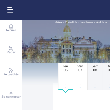
Météo
Etats-Unis
New Jersey
Audubon
Accueil
Radar
Jeu
Ven
Sam
D
06
07
08
0
Actualités
-
-
-
-
-
-
Se connecter