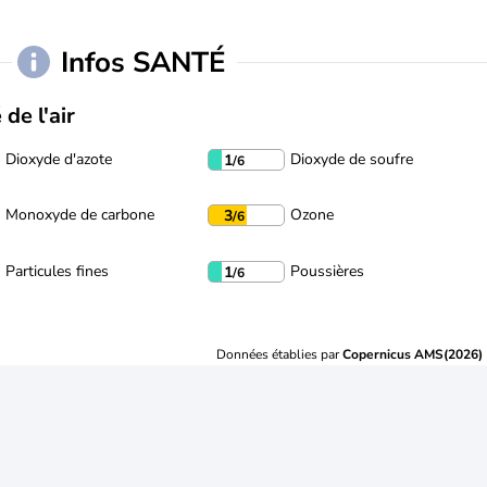
Infos SANTÉ
 de l'air
Dioxyde d'azote
Dioxyde de soufre
1
/6
Monoxyde de carbone
Ozone
3
/6
Particules fines
Poussières
1
/6
Données établies par
Copernicus AMS(2026)