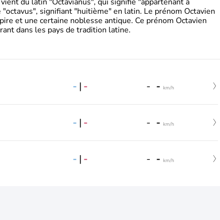
ient du latin "Octavianus", qui signifie "appartenant à
"octavus", signifiant "huitième" en latin. Le prénom Octavien
pire et une certaine noblesse antique. Ce prénom Octavien
rant dans les pays de tradition latine.
-
|
-
-
-
km/h
-
|
-
-
-
km/h
-
|
-
-
-
km/h