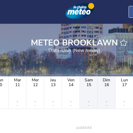
METEO BROOKLAWN
Etats-Unis (New Jersey)
un
Mar
Mer
Jeu
Ven
Sam
Dim
Lun
0
11
12
13
14
15
16
17
-
-
-
-
-
-
-
-
-
-
-
-
-
-
-
-