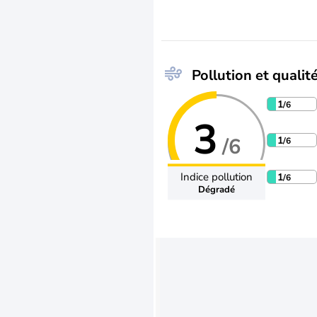
Pollution et qualité
1
/6
3
/6
1
/6
Indice pollution
1
/6
Dégradé