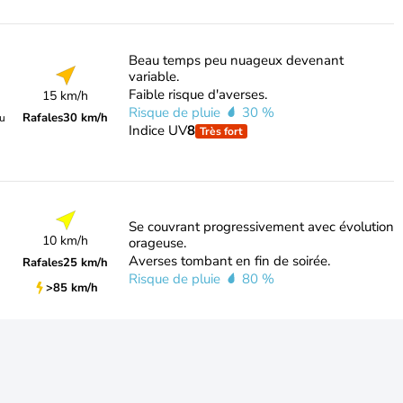
Beau temps peu nuageux devenant
variable.
Faible risque d'averses.
15 km/h
Risque de pluie
30 %
Rafales
30 km/h
du
Indice UV
8
Très fort
Se couvrant progressivement avec évolution
10 km/h
orageuse.
Averses tombant en fin de soirée.
Rafales
25 km/h
Risque de pluie
80 %
>85 km/h