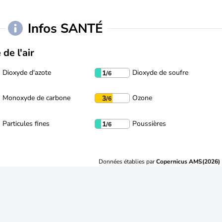
Infos SANTÉ
 de l'air
Dioxyde d'azote
Dioxyde de soufre
1
/6
Monoxyde de carbone
Ozone
3
/6
Particules fines
Poussières
1
/6
Données établies par
Copernicus AMS(2026)