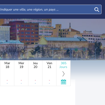
Mar
Mer
Jeu
Ven
365
18
19
20
21
Jours
-
-
-
-
-
-
-
-