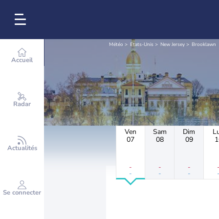
Météo
Etats-Unis
New Jersey
Brooklawn
Accueil
Radar
Ven
Sam
Dim
L
07
08
09
1
Actualités
-
-
-
-
-
-
Se connecter