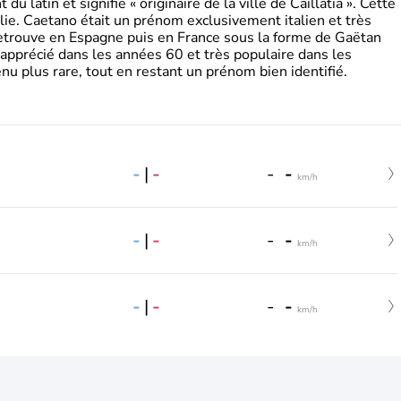
 latin et signifie « originaire de la ville de Caillatia ». Cette
lie. Caetano était un prénom exclusivement italien et très
retrouve en Espagne puis en France sous la forme de Gaëtan
 apprécié dans les années 60 et très populaire dans les
nu plus rare, tout en restant un prénom bien identifié.
-
|
-
-
-
km/h
-
|
-
-
-
km/h
-
|
-
-
-
km/h