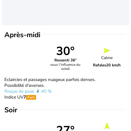
Après-midi
30°
Calme
Ressenti 36°
sous l’influence du
Rafales
20 km/h
soleil
Eclaircies et passages nuageux parfois denses.
Possibilité d'averses.
Risque de pluie
40 %
Indice UV
7
Fort
Soir
27°