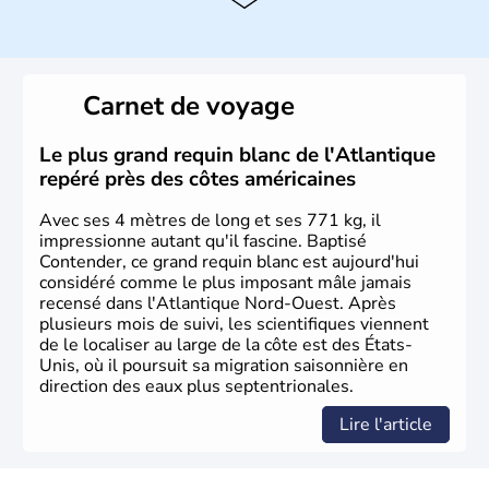
Histoire et administration
Les premiers habitants desEtats-Unis sont arrivés d'Asie
il y a environ 30 000 ans lors de la dernière glaciation.
Carnet de voyage
Plusieurs populations se sont succédées avant l'arrivée
des européens, suite à la découverte du continent par
Christophe Colomb en 1492. Les 13 colonies
Le plus grand requin blanc de l'Atlantique
britanniques proclament la Déclaration d'indépendance
repéré près des côtes américaines
en 1776 et adoptent leur première constitution en 1787.
La conquête de l'Ouest marque ensuite l'entrée dans une
Avec ses 4 mètres de long et ses 771 kg, il
phase de développement intense.
impressionne autant qu'il fascine. Baptisé
Contender, ce grand requin blanc est aujourd'hui
considéré comme le plus imposant mâle jamais
recensé dans l'Atlantique Nord-Ouest. Après
plusieurs mois de suivi, les scientifiques viennent
de le localiser au large de la côte est des États-
Unis, où il poursuit sa migration saisonnière en
direction des eaux plus septentrionales.
Lire l'article