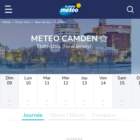
Météo
Etats-Unis
New Jersey
Camden
METEO CAMDEN
Etats-Unis (New Jersey)
Dim
Lun
Mar
Mer
Jeu
Ven
Sam
D
09
10
11
12
13
14
15
-
-
-
-
-
-
-
-
-
-
-
-
-
-
Journée
Heure / Heure
Comparer