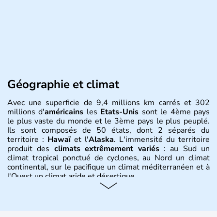
Géographie et climat
Avec une superficie de 9,4 millions km carrés et 302
millions d'
américains
les
Etats-Unis
sont le 4ème pays
le plus vaste du monde et le 3ème pays le plus peuplé.
Ils sont composés de 50 états, dont 2 séparés du
territoire :
Hawaï
et l'
Alaska
. L'immensité du territoire
produit des
climats extrêmement variés
: au Sud un
climat tropical ponctué de cyclones, au Nord un climat
continental, sur le pacifique un climat méditerranéen et à
l'Ouest un climat aride et désertique.
Histoire et administration
Les premiers habitants desEtats-Unis sont arrivés d'Asie