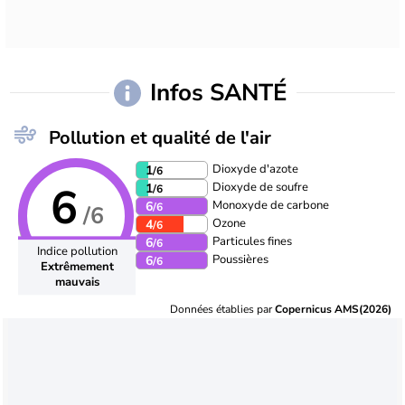
Infos SANTÉ
Pollution et qualité de l'air
Dioxyde d'azote
1
/6
6
Dioxyde de soufre
1
/6
Monoxyde de carbone
6
/6
/6
Ozone
4
/6
Particules fines
6
/6
Indice pollution
Poussières
6
/6
Extrêmement
mauvais
Données établies par
Copernicus AMS(2026)