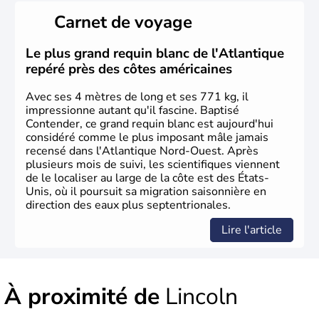
il y a environ 30 000 ans lors de la dernière glaciation.
Carnet de voyage
Plusieurs populations se sont succédées avant l'arrivée
des européens, suite à la découverte du continent par
Christophe Colomb en 1492. Les 13 colonies
Le plus grand requin blanc de l'Atlantique
britanniques proclament la Déclaration d'indépendance
repéré près des côtes américaines
en 1776 et adoptent leur première constitution en 1787.
La conquête de l'Ouest marque ensuite l'entrée dans une
Avec ses 4 mètres de long et ses 771 kg, il
phase de développement intense.
impressionne autant qu'il fascine. Baptisé
Contender, ce grand requin blanc est aujourd'hui
considéré comme le plus imposant mâle jamais
recensé dans l'Atlantique Nord-Ouest. Après
plusieurs mois de suivi, les scientifiques viennent
de le localiser au large de la côte est des États-
Unis, où il poursuit sa migration saisonnière en
direction des eaux plus septentrionales.
Lire l'article
À proximité de
Lincoln