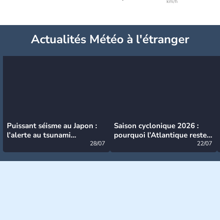
km/h
Actualités Météo à l'étranger
Puissant séisme au Japon :
Saison cyclonique 2026 :
l’alerte au tsunami
pourquoi l’Atlantique reste
désormais levée
28/07
très calme à ce stade ?
22/07