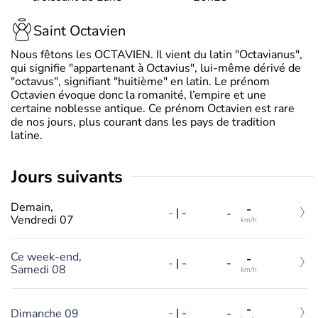
Saint Octavien
Nous fêtons les OCTAVIEN. Il vient du latin "Octavianus",
qui signifie "appartenant à Octavius", lui-même dérivé de
"octavus", signifiant "huitième" en latin. Le prénom
Octavien évoque donc la romanité, l’empire et une
certaine noblesse antique. Ce prénom Octavien est rare
de nos jours, plus courant dans les pays de tradition
latine.
jours suivants
Demain,
-
-
|
-
-
Vendredi 07
km/h
Ce week-end,
-
-
|
-
-
Samedi 08
km/h
-
-
|
-
Dimanche 09
-