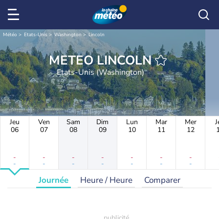
Météo
Etats-Unis
Washington
Lincoln
METEO LINCOLN
Etats-Unis (Washington)
Jeu
Ven
Sam
Dim
Lun
Mar
Mer
J
06
07
08
09
10
11
12
-
-
-
-
-
-
-
-
-
-
-
-
-
-
Journée
Heure / Heure
Comparer