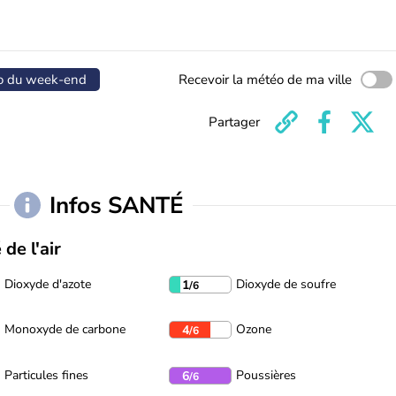
o du week-end
Recevoir la météo de ma ville
Partager
Infos SANTÉ
 de l'air
Dioxyde d'azote
Dioxyde de soufre
1
/6
Monoxyde de carbone
Ozone
4
/6
Particules fines
Poussières
6
/6