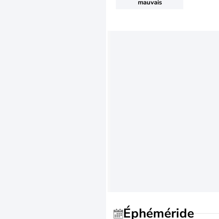
mauvais
Éphéméride