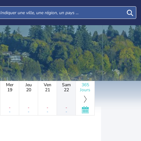
Mer
Jeu
Ven
Sam
365
19
20
21
22
Jours
-
-
-
-
-
-
-
-