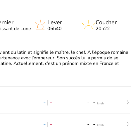
rnier
Lever
Coucher
oissant de Lune
05h40
20h22
t du latin et signifie le maître, le chef. A l’époque romaine,
partenance avec l’empereur. Son succès lui a permis de se
latine. Actuellement, c’est un prénom mixte en France et
-
|
-
-
-
km/h
-
|
-
-
-
km/h