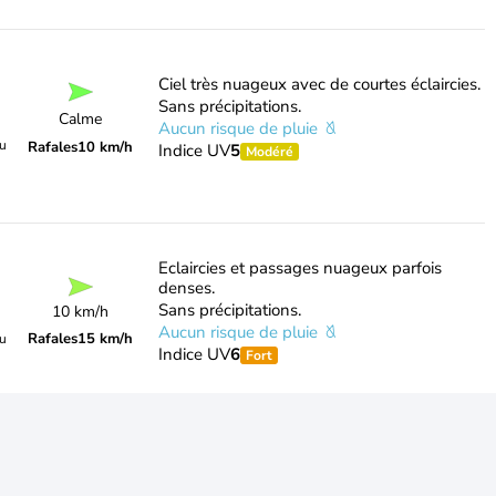
Ciel très nuageux avec de courtes éclaircies.
Sans précipitations.
Calme
Aucun risque de pluie
du
Rafales
10 km/h
Indice UV
5
Modéré
Eclaircies et passages nuageux parfois
denses.
Sans précipitations.
10 km/h
Aucun risque de pluie
Rafales
15 km/h
du
Indice UV
6
Fort