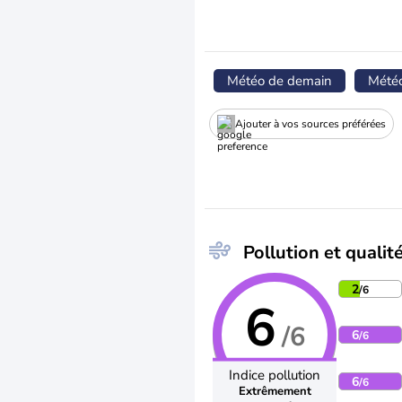
Météo de demain
Mété
Ajouter à vos sources préférées
Pollution et qualité
2
/6
6
/6
6
/6
Indice pollution
6
/6
Extrêmement