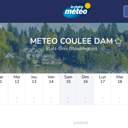
am
METEO COULEE DAM
Etats-Unis (Washington)
ar
Mer
Jeu
Ven
Sam
Dim
Lun
Mar
1
12
13
14
15
16
17
18
-
-
-
-
-
-
-
-
-
-
-
-
-
-
-
-