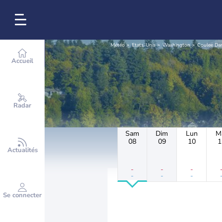
Météo
Etats-Unis
Washington
Coulee D
Accueil
Radar
Sam
Dim
Lun
M
08
09
10
1
Actualités
-
-
-
-
-
-
Se connecter