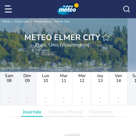
Météo
Etats-Unis
Washington
Elmer City
METEO ELMER CITY
Etats-Unis (Washington)
Sam
Dim
Lun
Mar
Mer
Jeu
Ven
S
08
09
10
11
12
13
14
-
-
-
-
-
-
-
-
-
-
-
-
-
-
Journée
Heure / Heure
Comparer