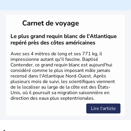
Histoire et administration
Les premiers habitants desEtats-Unis sont arrivés d'Asie
il y a environ 30 000 ans lors de la dernière glaciation.
Carnet de voyage
Plusieurs populations se sont succédées avant l'arrivée
des européens, suite à la découverte du continent par
Christophe Colomb en 1492. Les 13 colonies
Le plus grand requin blanc de l'Atlantique
britanniques proclament la Déclaration d'indépendance
repéré près des côtes américaines
en 1776 et adoptent leur première constitution en 1787.
La conquête de l'Ouest marque ensuite l'entrée dans une
Avec ses 4 mètres de long et ses 771 kg, il
phase de développement intense.
impressionne autant qu'il fascine. Baptisé
Contender, ce grand requin blanc est aujourd'hui
considéré comme le plus imposant mâle jamais
recensé dans l'Atlantique Nord-Ouest. Après
plusieurs mois de suivi, les scientifiques viennent
de le localiser au large de la côte est des États-
Unis, où il poursuit sa migration saisonnière en
direction des eaux plus septentrionales.
Lire l'article