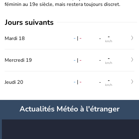
féminin au 19e siècle, mais restera toujours discret.
jours suivants
-
-
|
-
Mardi 18
-
km/h
-
-
|
-
Mercredi 19
-
km/h
-
-
|
-
Jeudi 20
-
km/h
Actualités Météo à l'étranger