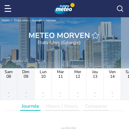
Météo
Etats-Unis
Géorgie
Morven
METEO MORVEN
Etats-Unis (Géorgie)
Sam
Dim
Lun
Mar
Mer
Jeu
Ven
S
08
09
10
11
12
13
14
-
-
-
-
-
-
-
-
-
-
-
-
-
-
Journée
Heure / Heure
Comparer