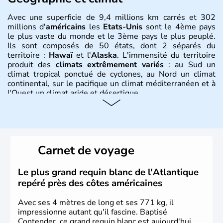
Avec une superficie de 9,4 millions km carrés et 302
millions d'
américains
les
Etats-Unis
sont le 4ème pays
le plus vaste du monde et le 3ème pays le plus peuplé.
Ils sont composés de 50 états, dont 2 séparés du
territoire :
Hawaï
et l'
Alaska
. L'immensité du territoire
produit des
climats extrêmement variés
: au Sud un
climat tropical ponctué de cyclones, au Nord un climat
continental, sur le pacifique un climat méditerranéen et à
l'Ouest un climat aride et désertique.
Histoire et administration
Les premiers habitants desEtats-Unis sont arrivés d'Asie
il y a environ 30 000 ans lors de la dernière glaciation.
Carnet de voyage
Plusieurs populations se sont succédées avant l'arrivée
des européens, suite à la découverte du continent par
Christophe Colomb en 1492. Les 13 colonies
Le plus grand requin blanc de l'Atlantique
britanniques proclament la Déclaration d'indépendance
repéré près des côtes américaines
en 1776 et adoptent leur première constitution en 1787.
La conquête de l'Ouest marque ensuite l'entrée dans une
Avec ses 4 mètres de long et ses 771 kg, il
phase de développement intense.
impressionne autant qu'il fascine. Baptisé
Contender, ce grand requin blanc est aujourd'hui