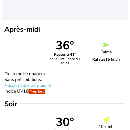
Après-midi
36°
Calme
Ressenti 41°
sous l’influence du
Rafales
15 km/h
soleil
Ciel à moitié nuageux.
Sans précipitations.
Aucun risque de pluie
Indice UV
10
Très fort
Soir
30°
10 km/h