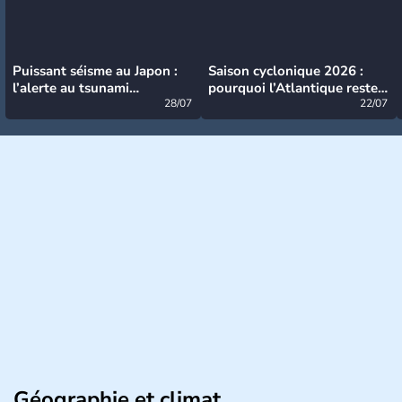
Puissant séisme au Japon :
Saison cyclonique 2026 :
l’alerte au tsunami
pourquoi l’Atlantique reste
désormais levée
28/07
très calme à ce stade ?
22/07
Géographie et climat