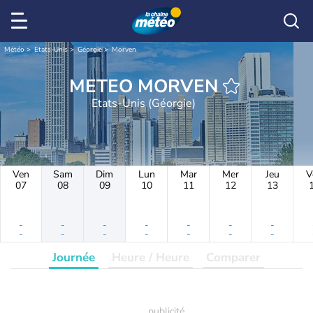
Météo
Etats-Unis
Géorgie
Morven
METEO MORVEN
Etats-Unis (Géorgie)
Ven
Sam
Dim
Lun
Mar
Mer
Jeu
V
07
08
09
10
11
12
13
-
-
-
-
-
-
-
-
-
-
-
-
-
-
Journée
Heure / Heure
Comparer