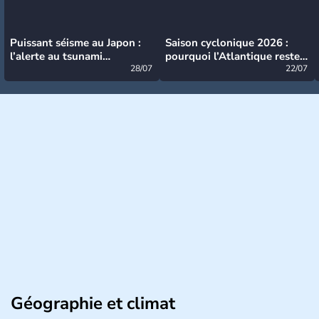
Puissant séisme au Japon :
Saison cyclonique 2026 :
l’alerte au tsunami
pourquoi l’Atlantique reste
désormais levée
28/07
très calme à ce stade ?
22/07
Géographie et climat