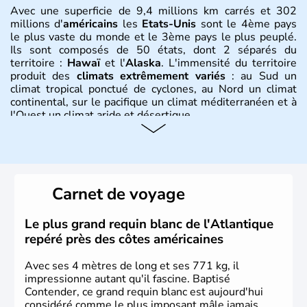
Avec une superficie de 9,4 millions km carrés et 302
millions d'
américains
les
Etats-Unis
sont le 4ème pays
le plus vaste du monde et le 3ème pays le plus peuplé.
Ils sont composés de 50 états, dont 2 séparés du
territoire :
Hawaï
et l'
Alaska
. L'immensité du territoire
produit des
climats extrêmement variés
: au Sud un
climat tropical ponctué de cyclones, au Nord un climat
continental, sur le pacifique un climat méditerranéen et à
l'Ouest un climat aride et désertique.
Histoire et administration
Les premiers habitants desEtats-Unis sont arrivés d'Asie
il y a environ 30 000 ans lors de la dernière glaciation.
Carnet de voyage
Plusieurs populations se sont succédées avant l'arrivée
des européens, suite à la découverte du continent par
Christophe Colomb en 1492. Les 13 colonies
Le plus grand requin blanc de l'Atlantique
britanniques proclament la Déclaration d'indépendance
repéré près des côtes américaines
en 1776 et adoptent leur première constitution en 1787.
La conquête de l'Ouest marque ensuite l'entrée dans une
Avec ses 4 mètres de long et ses 771 kg, il
phase de développement intense.
impressionne autant qu'il fascine. Baptisé
Contender, ce grand requin blanc est aujourd'hui
considéré comme le plus imposant mâle jamais