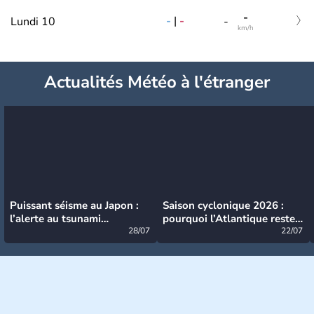
-
-
|
-
Lundi 10
-
km/h
Actualités Météo à l'étranger
Puissant séisme au Japon :
Saison cyclonique 2026 :
l’alerte au tsunami
pourquoi l’Atlantique reste
désormais levée
28/07
très calme à ce stade ?
22/07