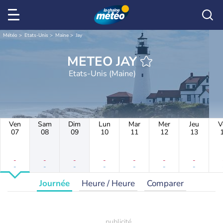
Météo
Etats-Unis
Maine
Jay
METEO JAY
Etats-Unis (Maine)
Ven
Sam
Dim
Lun
Mar
Mer
Jeu
V
07
08
09
10
11
12
13
-
-
-
-
-
-
-
-
-
-
-
-
-
-
Journée
Heure / Heure
Comparer