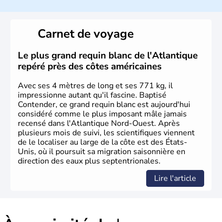
Les premiers habitants desEtats-Unis sont arrivés d'Asie
il y a environ 30 000 ans lors de la dernière glaciation.
Carnet de voyage
Plusieurs populations se sont succédées avant l'arrivée
des européens, suite à la découverte du continent par
Christophe Colomb en 1492. Les 13 colonies
Le plus grand requin blanc de l'Atlantique
britanniques proclament la Déclaration d'indépendance
repéré près des côtes américaines
en 1776 et adoptent leur première constitution en 1787.
La conquête de l'Ouest marque ensuite l'entrée dans une
Avec ses 4 mètres de long et ses 771 kg, il
phase de développement intense.
impressionne autant qu'il fascine. Baptisé
Contender, ce grand requin blanc est aujourd'hui
considéré comme le plus imposant mâle jamais
recensé dans l'Atlantique Nord-Ouest. Après
plusieurs mois de suivi, les scientifiques viennent
de le localiser au large de la côte est des États-
Unis, où il poursuit sa migration saisonnière en
direction des eaux plus septentrionales.
Lire l'article