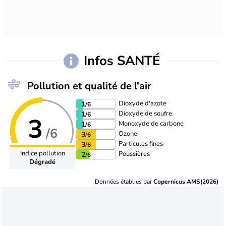
Infos SANTÉ
Pollution et qualité de l'air
Dioxyde d'azote
1
/6
Dioxyde de soufre
1
/6
3
Monoxyde de carbone
1
/6
/6
Ozone
3
/6
Particules fines
3
/6
Indice pollution
Poussières
2
/6
Dégradé
Données établies par
Copernicus AMS(2026)