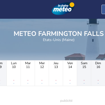
METEO FARMINGTON FALLS
Etats-Unis (Maine)
im
Lun
Mar
Mer
Jeu
Ven
Sam
Dim
9
10
11
12
13
14
15
16
-
-
-
-
-
-
-
-
-
-
-
-
-
-
-
-