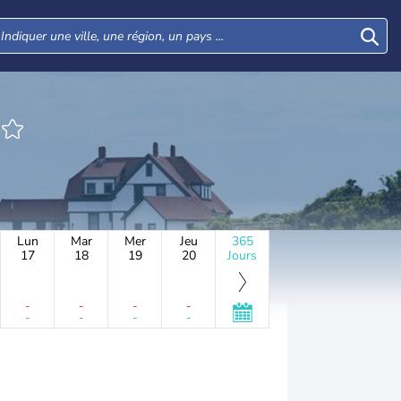
Lun
Mar
Mer
Jeu
365
17
18
19
20
Jours
-
-
-
-
-
-
-
-