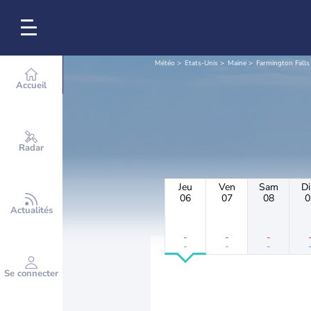
Météo
Etats-Unis
Maine
Farmington Falls
Accueil
Radar
Jeu
Ven
Sam
D
06
07
08
0
Actualités
-
-
-
-
-
-
Se connecter