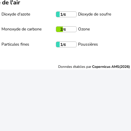
 de l'air
Dioxyde d'azote
Dioxyde de soufre
1
/6
Monoxyde de carbone
Ozone
2
/6
Particules fines
Poussières
1
/6
Données établies par
Copernicus AMS(2026)