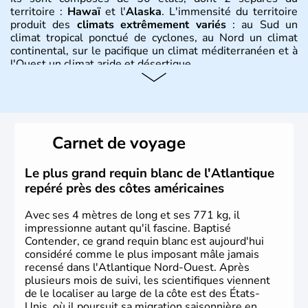
territoire :
Hawaï
et l'
Alaska
. L'immensité du territoire
produit des
climats extrêmement variés
: au Sud un
climat tropical ponctué de cyclones, au Nord un climat
continental, sur le pacifique un climat méditerranéen et à
l'Ouest un climat aride et désertique.
Histoire et administration
Les premiers habitants desEtats-Unis sont arrivés d'Asie
il y a environ 30 000 ans lors de la dernière glaciation.
Carnet de voyage
Plusieurs populations se sont succédées avant l'arrivée
des européens, suite à la découverte du continent par
Christophe Colomb en 1492. Les 13 colonies
Le plus grand requin blanc de l'Atlantique
britanniques proclament la Déclaration d'indépendance
repéré près des côtes américaines
en 1776 et adoptent leur première constitution en 1787.
La conquête de l'Ouest marque ensuite l'entrée dans une
Avec ses 4 mètres de long et ses 771 kg, il
phase de développement intense.
impressionne autant qu'il fascine. Baptisé
Contender, ce grand requin blanc est aujourd'hui
considéré comme le plus imposant mâle jamais
recensé dans l'Atlantique Nord-Ouest. Après
plusieurs mois de suivi, les scientifiques viennent
de le localiser au large de la côte est des États-
Unis, où il poursuit sa migration saisonnière en