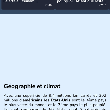
l’alerte au tsunami
pourquoi l’Atlantique reste
désormais levée
28/07
très calme à ce stade ?
22/07
Géographie et climat
Avec une superficie de 9,4 millions km carrés et 302
millions d'
américains
les
Etats-Unis
sont le 4ème pays
le plus vaste du monde et le 3ème pays le plus peuplé.
Ils sont composés de 50 états, dont 2 séparés du