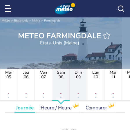
Météo
Etats-Unis
Maine
Farmingdale
METEO FARMINGDALE
Etats-Unis (Maine)
Mer
Jeu
Ven
Sam
Dim
Lun
Mar
M
05
06
07
08
09
10
11
-
-
-
-
-
-
-
-
-
-
-
-
-
-
Journée
Heure / Heure
Comparer