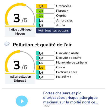
Urticacées
3
/5
Plantain
2
/5
3
Cyprès
2
/5
/5
Ambroisies
1
/5
Aulne
1
/5
Indice pollinique
Voir tous les pollens
Moyen
Pollution et qualité de l'air
Dioxyde d'azote
1
/6
Dioxyde de soufre
1
/6
3
Monoxyde de carbone
1
/6
/6
Ozone
3
/6
Particules fines
1
/6
Indice pollution
Poussières
1
/6
Dégradé
Fortes chaleurs et pic
d'urticacées : risque allergique
maximal sur la moitié nord ce
15:23
vendredi