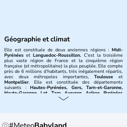
Géographie et climat
Elle est constituée de deux anciennes régions :
Midi-
Pyrénées
et
Languedoc-Roussillon.
C’est la troisième
plus vaste région de France et la cinquième région
française (et métropolitaine) la plus peuplée. Elle compte
près de 6 millions d’habitants, très inégalement répartis,
avec deux métropoles importantes,
Toulouse
et
Montpellier
. Elle est constituée des départements
suivants :
Hautes-Pyrénées, Gers, Tarn-et-Garonne,
Haute-Garonne, Lot, Tarn, Aveyron, Ariège, Pyrénées
orientales, Aude, Hérault, Gard, Lozère
. Elle est bordée
au sud-est par la
Méditerranée
, à l’est par le
Rhône
et on
trouve à l’ouest la
Garonne
. Elle se situe entre les
Pyrénées
et le
Massif central
. Le climat y est partagée
entre trois influences : méditerranéenne à l’est,
#Meteo
Babyland
montagnarde au nord et au sud et océanique à l’ouest.