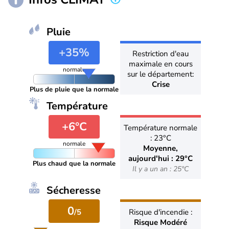
Pluie
+35%
Restriction d'eau
maximale en cours
normale
sur le département:
Crise
Plus de pluie que la normale
Température
+6°C
Température normale
: 23°C
normale
Moyenne,
aujourd'hui : 29°C
Plus chaud que la normale
Il y a un an : 25°C
Sécheresse
0
/5
Risque d'incendie :
Risque Modéré