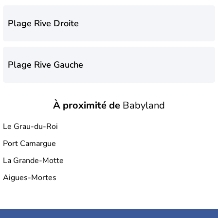
Plage Rive Droite
Plage Rive Gauche
À proximité de
Babyland
Plage Sud
Le Grau-du-Roi
Port Camargue
Plage de l'Espiguette
La Grande-Motte
Aigues-Mortes
Plage des Boucanet