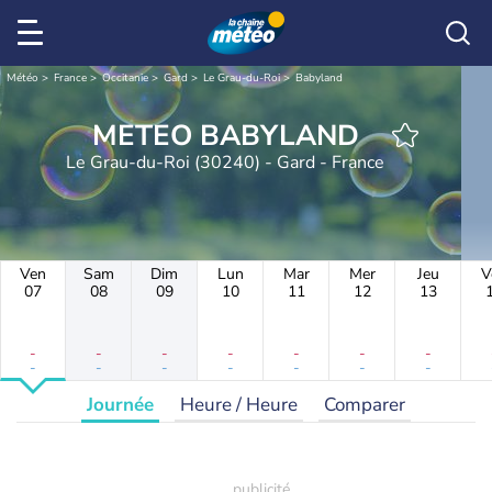
Météo
France
Occitanie
Gard
Le Grau-du-Roi
Babyland
METEO BABYLAND
Le Grau-du-Roi (30240) - Gard - France
Ven
Sam
Dim
Lun
Mar
Mer
Jeu
V
07
08
09
10
11
12
13
-
-
-
-
-
-
-
-
-
-
-
-
-
-
Journée
Heure / Heure
Comparer