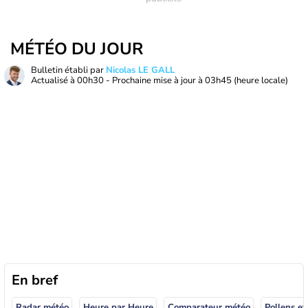
MÉTÉO DU JOUR
Bulletin établi par
Nicolas LE GALL
Actualisé à
00h30
- Prochaine mise à jour à
03h45
(heure locale)
En bref
Radar météo
Heure par Heure
Comparateur météo
Pollens et