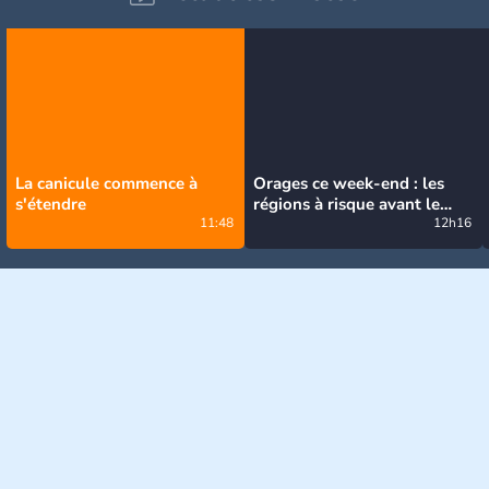
La canicule commence à
Orages ce week-end : les
s'étendre
régions à risque avant le
11:48
retour de la canicule
12h16