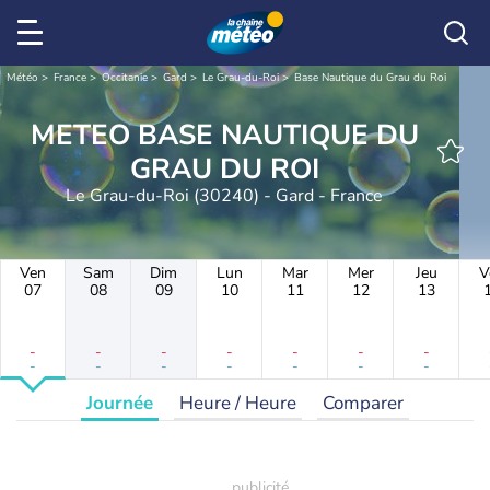
Météo
France
Occitanie
Gard
Le Grau-du-Roi
Base Nautique du Grau du Roi
METEO BASE NAUTIQUE DU
GRAU DU ROI
Le Grau-du-Roi (30240) - Gard - France
Ven
Sam
Dim
Lun
Mar
Mer
Jeu
V
07
08
09
10
11
12
13
-
-
-
-
-
-
-
-
-
-
-
-
-
-
Journée
Heure / Heure
Comparer