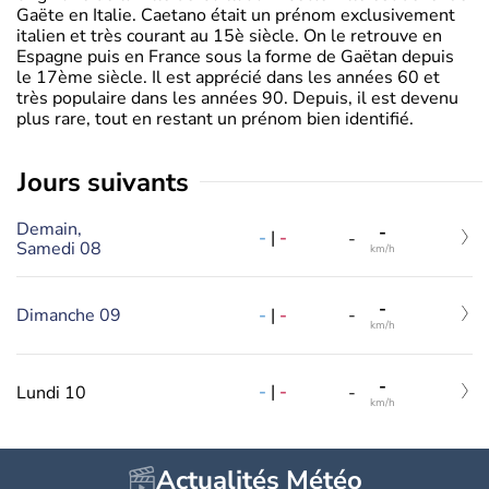
Gaëte en Italie. Caetano était un prénom exclusivement
italien et très courant au 15è siècle. On le retrouve en
Espagne puis en France sous la forme de Gaëtan depuis
le 17ème siècle. Il est apprécié dans les années 60 et
très populaire dans les années 90. Depuis, il est devenu
plus rare, tout en restant un prénom bien identifié.
jours suivants
Demain,
-
-
|
-
-
Samedi 08
km/h
-
-
|
-
Dimanche 09
-
km/h
-
-
|
-
Lundi 10
-
km/h
Actualités Météo