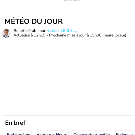
MÉTÉO DU JOUR
Bulletin établi par
Nicolas LE GALL
Actualisé à
12h15
- Prochaine mise à jour à
15h30
(heure locale)
En bref
Radar météo
Heure par Heure
Comparateur météo
Pollens et