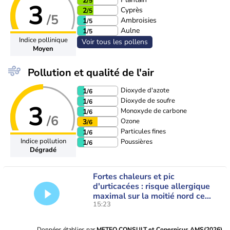
2
/5
3
Cyprès
2
/5
/5
Ambroisies
1
/5
Aulne
1
/5
Indice pollinique
Voir tous les pollens
Moyen
Pollution et qualité de l'air
Dioxyde d'azote
1
/6
Dioxyde de soufre
1
/6
3
Monoxyde de carbone
1
/6
/6
Ozone
3
/6
Particules fines
1
/6
Indice pollution
Poussières
1
/6
Dégradé
Fortes chaleurs et pic
d'urticacées : risque allergique
maximal sur la moitié nord ce
15:23
vendredi
Données établies par
METEO CONSULT et Copernicus AMS(2026)