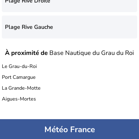
Plage Rive Droite
Plage Rive Gauche
À proximité de
Base Nautique du Grau du Roi
Plage Sud
Le Grau-du-Roi
Port Camargue
Plage de l'Espiguette
La Grande-Motte
Aigues-Mortes
Plage des Boucanet
Météo France