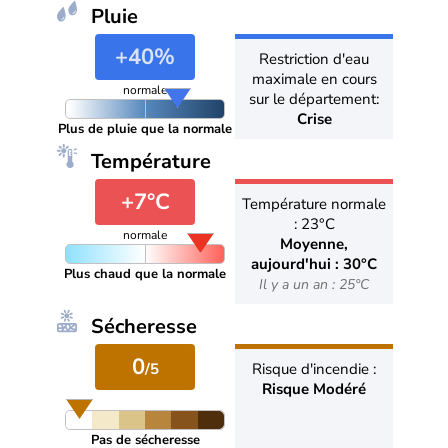
Pluie
+40%
Restriction d'eau
maximale en cours
normale
sur le département:
Crise
Plus de pluie que la normale
Température
+7°C
Température normale
: 23°C
normale
Moyenne,
aujourd'hui : 30°C
Plus chaud que la normale
Il y a un an : 25°C
Sécheresse
0
/5
Risque d'incendie :
Risque Modéré
Pas de sécheresse