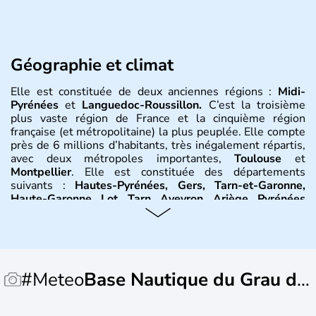
Géographie et climat
Elle est constituée de deux anciennes régions :
Midi-
Pyrénées
et
Languedoc-Roussillon.
C’est la troisième
plus vaste région de France et la cinquième région
française (et métropolitaine) la plus peuplée. Elle compte
près de 6 millions d’habitants, très inégalement répartis,
avec deux métropoles importantes,
Toulouse
et
Montpellier
. Elle est constituée des départements
suivants :
Hautes-Pyrénées, Gers, Tarn-et-Garonne,
Haute-Garonne, Lot, Tarn, Aveyron, Ariège, Pyrénées
orientales, Aude, Hérault, Gard, Lozère
. Elle est bordée
au sud-est par la
Méditerranée
, à l’est par le
Rhône
et on
trouve à l’ouest la
Garonne
. Elle se situe entre les
Pyrénées
et le
Massif central
. Le climat y est partagée
entre trois influences : méditerranéenne à l’est,
#Meteo
Base Nautique du Grau du
montagnarde au nord et au sud et océanique à l’ouest.
Histoire et administration
Roi