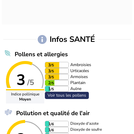
Infos SANTÉ
Pollens et allergies
Ambroisies
3
/5
Urticacées
3
/5
3
Armoises
3
/5
/5
Plantain
2
/5
Aulne
1
/5
Indice pollinique
Voir tous les pollens
Moyen
Pollution et qualité de l'air
Dioxyde d'azote
1
/6
Dioxyde de soufre
1
/6