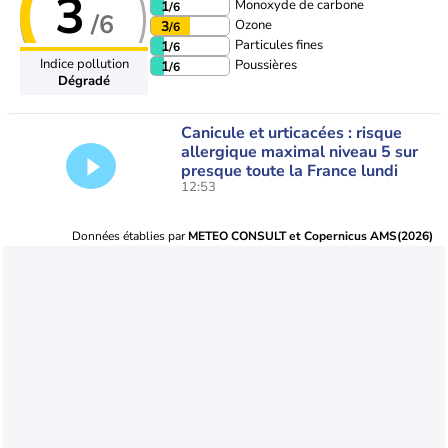
3
Monoxyde de carbone
1
/6
/6
Ozone
3
/6
Particules fines
1
/6
Indice pollution
Poussières
1
/6
Dégradé
Canicule et urticacées : risque
allergique maximal niveau 5 sur
presque toute la France lundi
12:53
Données établies par
METEO CONSULT et Copernicus AMS(2026)