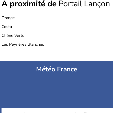
À proximité de
moitié du 20ème siècle, la
Côte d'Azur
Portail Lançon
a été fréquentée
par des artistes et des écrivains, comme
Picasso
ou
Matisse
, puis en fin de siècle par plusieurs célébrités
dont
Brigitte Bardot
.
Orange
Costa
Chêne Verts
Les Peyrières Blanches
Météo France