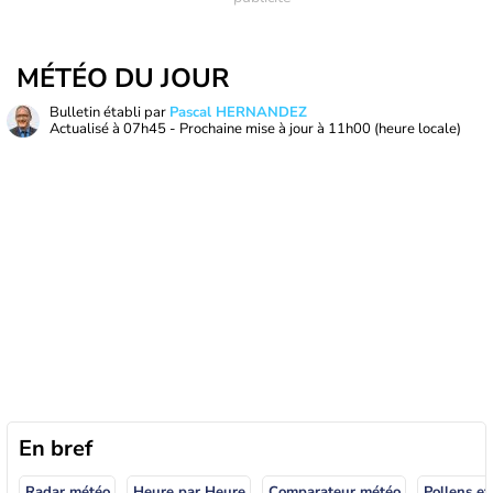
MÉTÉO DU JOUR
Bulletin établi par
Pascal HERNANDEZ
Actualisé à
07h45
- Prochaine mise à jour à
11h00
(heure locale)
En bref
Radar météo
Heure par Heure
Comparateur météo
Pollens et