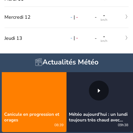
-
-
|
-
Mercredi 12
-
km/h
-
-
|
-
Jeudi 13
-
km/h
Actualités Météo
Canicule en progression et
Météo aujourd'hui : un lundi
orages
toujours très chaud avec
08:39
quelques orages
09h38