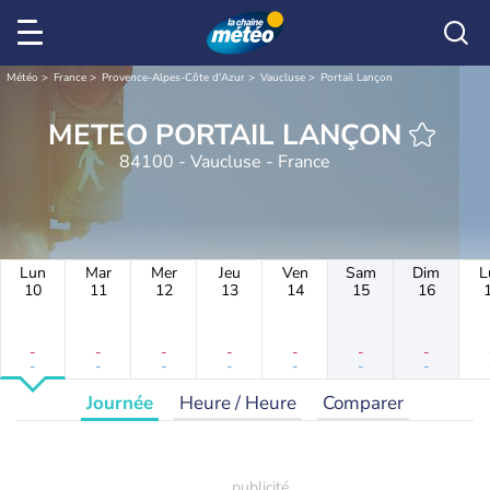
Météo
France
Provence-Alpes-Côte d'Azur
Vaucluse
Portail Lançon
METEO PORTAIL LANÇON
84100 - Vaucluse - France
Lun
Mar
Mer
Jeu
Ven
Sam
Dim
L
10
11
12
13
14
15
16
-
-
-
-
-
-
-
-
-
-
-
-
-
-
Journée
Heure / Heure
Comparer