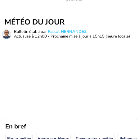
MÉTÉO DU JOUR
Bulletin établi par
Pascal HERNANDEZ
Actualisé à
12h00
- Prochaine mise à jour à
15h15
(heure locale)
En bref
Radar météo
Heure par Heure
Comparateur météo
Pollens et