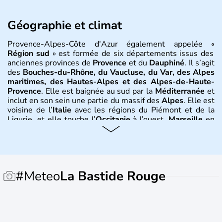
Géographie et climat
Provence-Alpes-Côte d'Azur également appelée «
Région sud
» est formée de six départements issus des
anciennes provinces de
Provence
et du
Dauphiné
. Il s’agit
des
Bouches-du-Rhône, du Vaucluse, du Var, des Alpes
maritimes, des Hautes-Alpes et des Alpes-de-Haute-
Provence
. Elle est baignée au sud par la
Méditerranée
et
inclut en son sein une partie du massif des
Alpes
. Elle est
voisine de l’
Italie
avec les régions du Piémont et de la
Ligurie, et elle touche l’
Occitanie
à l’ouest.
Marseille
en
est la ville principale.
Nice, Cannes, Saint-Tropez, Toulon,
Aix-en-Provence, Digne, Gap, Avignon
en sont les
localités principales dont plusieurs sont connues à
l’étranger, sous l’appellation anglophone de «
Riviera
». Le
climat y est méditerranéen et montagnard au plus près
#Meteo
La Bastide Rouge
des Alpes.
Histoire et administration
Son histoire commence par la découverte et la maîtrise