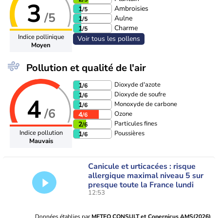
3
Ambroisies
1
/5
/5
Aulne
1
/5
Charme
1
/5
Indice pollinique
Voir tous les pollens
Moyen
Pollution et qualité de l'air
Dioxyde d'azote
1
/6
Dioxyde de soufre
1
/6
4
Monoxyde de carbone
1
/6
/6
Ozone
4
/6
Particules fines
2
/6
Indice pollution
Poussières
1
/6
Mauvais
Canicule et urticacées : risque
allergique maximal niveau 5 sur
presque toute la France lundi
12:53
Données établies par
METEO CONSULT et Copernicus AMS(2026)