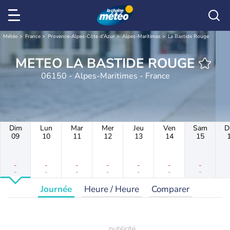
Météo
France
Provence-Alpes-Côte d'Azur
Alpes-Maritimes
La Bastide Rouge
METEO LA BASTIDE ROUGE
06150 - Alpes-Maritimes - France
Dim
Lun
Mar
Mer
Jeu
Ven
Sam
D
09
10
11
12
13
14
15
-
-
-
-
-
-
-
-
-
-
-
-
-
-
Journée
Heure / Heure
Comparer