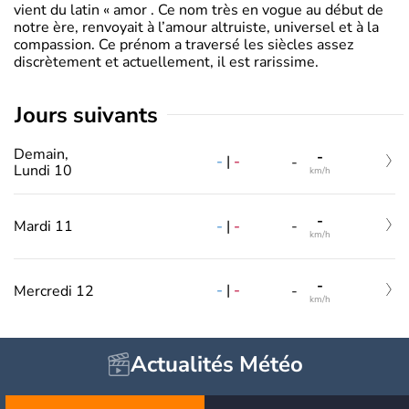
vient du latin « amor . Ce nom très en vogue au début de
notre ère, renvoyait à l’amour altruiste, universel et à la
compassion. Ce prénom a traversé les siècles assez
discrètement et actuellement, il est rarissime.
jours suivants
Demain,
-
-
|
-
-
Lundi 10
km/h
-
-
|
-
Mardi 11
-
km/h
-
-
|
-
Mercredi 12
-
km/h
Actualités Météo