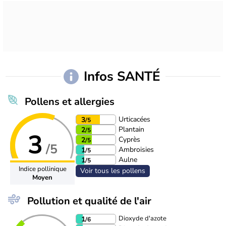
Infos SANTÉ
Pollens et allergies
Urticacées
3
/5
Plantain
2
/5
3
Cyprès
2
/5
/5
Ambroisies
1
/5
Aulne
1
/5
Indice pollinique
Voir tous les pollens
Moyen
Pollution et qualité de l'air
Dioxyde d'azote
1
/6