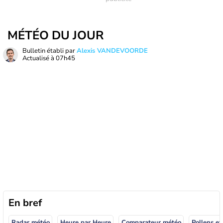
MÉTÉO DU JOUR
Bulletin établi par
Alexis VANDEVOORDE
Actualisé à
07h45
En bref
Radar météo
Heure par Heure
Comparateur météo
Pollens et