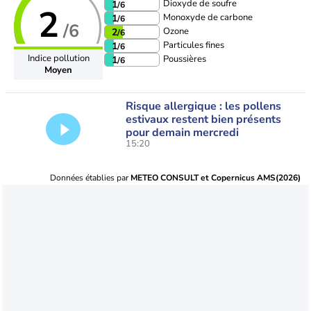
Dioxyde de soufre
1
/6
2
Monoxyde de carbone
1
/6
/6
Ozone
2
/6
Particules fines
1
/6
Indice pollution
Poussières
1
/6
Moyen
Risque allergique : les pollens
estivaux restent bien présents
pour demain mercredi
15:20
Données établies par
METEO CONSULT et Copernicus AMS(2026)