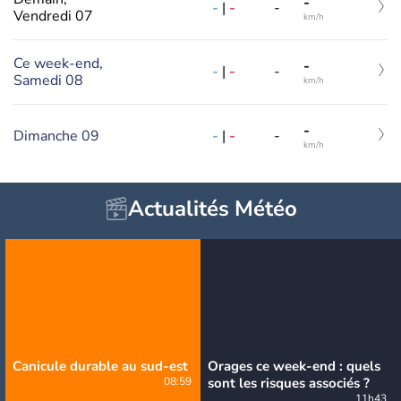
-
-
|
-
-
Vendredi 07
km/h
Ce week-end,
-
-
|
-
-
Samedi 08
km/h
-
Dimanche 09
-
|
-
-
km/h
Actualités Météo
Canicule durable au sud-est
Orages ce week-end : quels
08:59
sont les risques associés ?
11h43