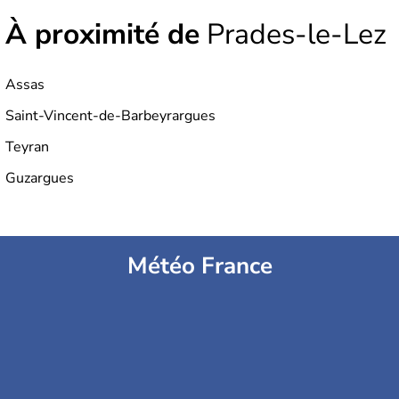
et de rébellions contre les pouvoirs dominants ont
À proximité de
jalonné l’histoire locale, parmi lesquelles la révolution
Prades-le-Lez
bourgeoise de Toulouse en 1189, les guerres des
camisards, la révolte des
vignerons de 1907
, et le
soulèvement du
Larzac.
Assas
Saint-Vincent-de-Barbeyrargues
Teyran
Guzargues
Météo France