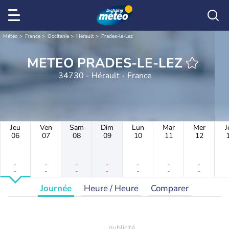
Météo
France
Occitanie
Hérault
Prades-le-Lez
METEO PRADES-LE-LEZ
34730 - Hérault - France
Jeu
Ven
Sam
Dim
Lun
Mar
Mer
J
06
07
08
09
10
11
12
-
-
-
-
-
-
-
-
-
-
-
-
-
-
Journée
Heure / Heure
Comparer