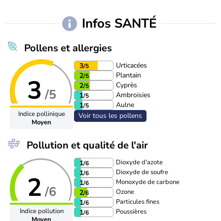
Infos SANTÉ
Pollens et allergies
Urticacées
3
/5
Plantain
2
/5
3
Cyprès
2
/5
/5
Ambroisies
1
/5
Aulne
1
/5
Indice pollinique
Voir tous les pollens
Moyen
Pollution et qualité de l'air
Dioxyde d'azote
1
/6
Dioxyde de soufre
1
/6
2
Monoxyde de carbone
1
/6
/6
Ozone
2
/6
Particules fines
1
/6
Indice pollution
Poussières
1
/6
Moyen