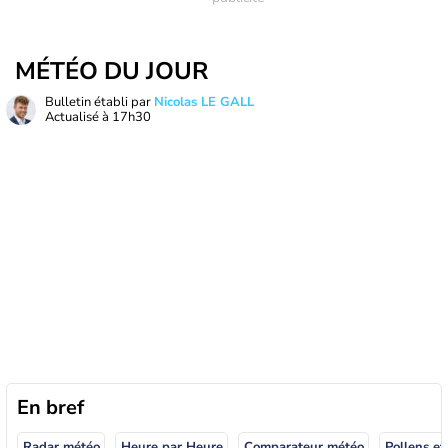
MÉTÉO DU JOUR
Bulletin établi par
Nicolas LE GALL
Actualisé à
17h30
En bref
Radar météo
Heure par Heure
Comparateur météo
Pollens et