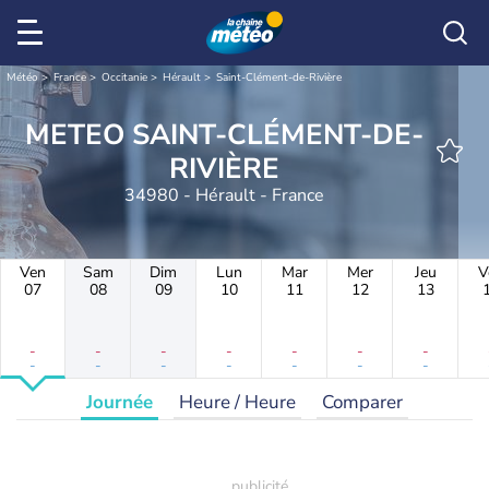
Météo
France
Occitanie
Hérault
Saint-Clément-de-Rivière
METEO SAINT-CLÉMENT-DE-
RIVIÈRE
34980 - Hérault - France
Ven
Sam
Dim
Lun
Mar
Mer
Jeu
V
07
08
09
10
11
12
13
-
-
-
-
-
-
-
-
-
-
-
-
-
-
Journée
Heure / Heure
Comparer