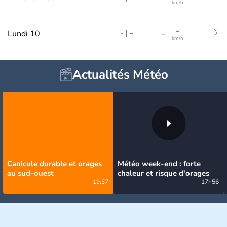
km/h
-
-
|
-
Lundi 10
-
km/h
Actualités Météo
Canicule durable et orages
Météo week-end : forte
au sud-ouest
chaleur et risque d'orages
19:37
17h56