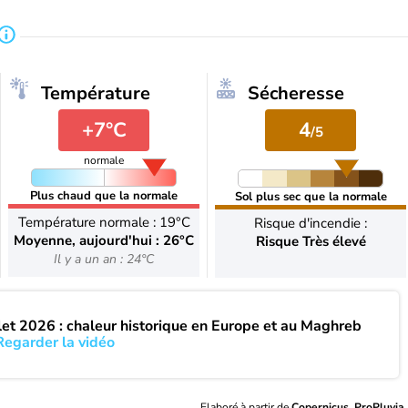
Température
Sécheresse
+7°C
4
/5
normale
Plus chaud que la normale
Sol plus sec que la normale
Température normale : 19°C
Risque d'incendie :
Moyenne, aujourd'hui : 26°C
Risque Très élevé
Il y a un an : 24°C
llet 2026 : chaleur historique en Europe et au Maghreb
Regarder la vidéo
Elaboré à partir de
Copernicus, ProPluvia