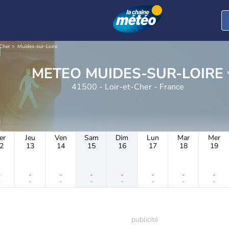
-Cher
Muides-sur-Loire
METEO MUIDES-SUR-LOIRE
41500 - Loir-et-Cher - France
er
Jeu
Ven
Sam
Dim
Lun
Mar
Mer
2
13
14
15
16
17
18
19
-
-
-
-
-
-
-
-
-
-
-
-
-
-
-
-