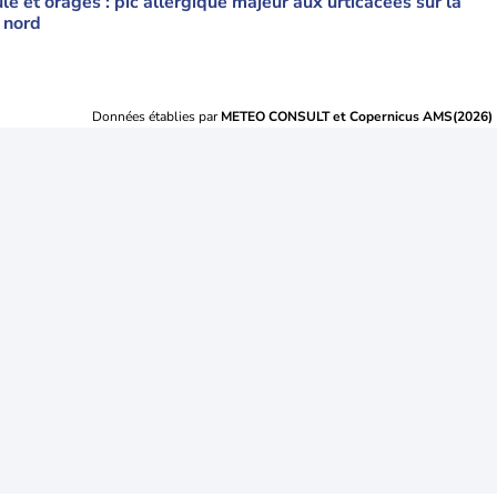
le et orages : pic allergique majeur aux urticacées sur la
 nord
Données établies par
METEO CONSULT et Copernicus AMS(2026)