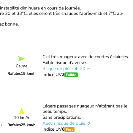
'instabilité diminuera en cours de journée.
e 20 et 33°C, elles seront très chaudes l'après-midi et 7°C au-
ssez bonne.
Ciel très nuageux avec de courtes éclaircies.
Faible risque d'averses.
Calme
Risque de pluie
20 %
Rafales
15 km/h
Indice UV
2
Faible
Légers passages nuageux n'altérant pas le
beau temps.
Sans précipitations.
10 km/h
Aucun risque de pluie
Rafales
25 km/h
du
Indice UV
6
Fort