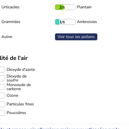
Urticacées
Plantain
2
/5
Graminées
Ambroisies
1
/5
Aulne
Voir tous les pollens
ité de l'air
Dioxyde d'azote
Dioxyde de
soufre
Monoxyde de
carbone
Ozone
Particules fines
Poussières