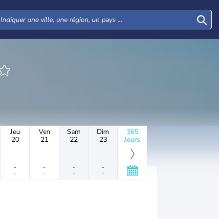
Jeu
Ven
Sam
Dim
365
20
21
22
23
Jours
-
-
-
-
-
-
-
-