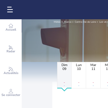
Météo
France
Centre-Val de Loire
Loir-et
Accueil
Radar
Dim
Lun
Mar
M
09
10
11
1
Actualités
-
-
-
-
-
-
Se connecter