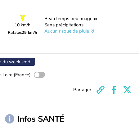
Beau temps peu nuageux.
Sans précipitations.
10 km/h
Aucun risque de pluie
Rafales
25 km/h
o du week-end
-Loire (France)
Partager
Infos SANTÉ