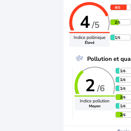
4
/5
4
/5
2
/5
Indice pollinique
1
/5
Élevé
Pollution et qual
1
/6
2
1
/6
/6
1
/6
2
/6
Indice pollution
1
Moyen
/6
2
/6