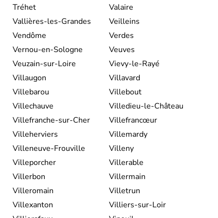
Tréhet
Valaire
Vallières-les-Grandes
Veilleins
Vendôme
Verdes
Vernou-en-Sologne
Veuves
Veuzain-sur-Loire
Vievy-le-Rayé
Villaugon
Villavard
Villebarou
Villebout
Villechauve
Villedieu-le-Château
Villefranche-sur-Cher
Villefrancœur
Villeherviers
Villemardy
Villeneuve-Frouville
Villeny
Villeporcher
Villerable
Villerbon
Villermain
Villeromain
Villetrun
Villexanton
Villiers-sur-Loir