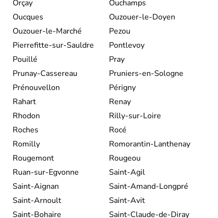
Orçay
Ouchamps
Oucques
Ouzouer-le-Doyen
Ouzouer-le-Marché
Pezou
Pierrefitte-sur-Sauldre
Pontlevoy
Pouillé
Pray
Prunay-Cassereau
Pruniers-en-Sologne
Prénouvellon
Périgny
Rahart
Renay
Rhodon
Rilly-sur-Loire
Roches
Rocé
Romilly
Romorantin-Lanthenay
Rougemont
Rougeou
Ruan-sur-Egvonne
Saint-Agil
Saint-Aignan
Saint-Amand-Longpré
Saint-Arnoult
Saint-Avit
Saint-Bohaire
Saint-Claude-de-Diray