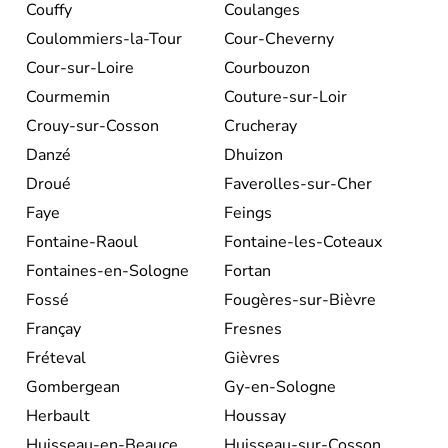
Couffy
Coulanges
Coulommiers-la-Tour
Cour-Cheverny
Cour-sur-Loire
Courbouzon
Courmemin
Couture-sur-Loir
Crouy-sur-Cosson
Crucheray
Danzé
Dhuizon
Droué
Faverolles-sur-Cher
Faye
Feings
Fontaine-Raoul
Fontaine-les-Coteaux
Fontaines-en-Sologne
Fortan
Fossé
Fougères-sur-Bièvre
Françay
Fresnes
Fréteval
Gièvres
Gombergean
Gy-en-Sologne
Herbault
Houssay
Huisseau-en-Beauce
Huisseau-sur-Cosson