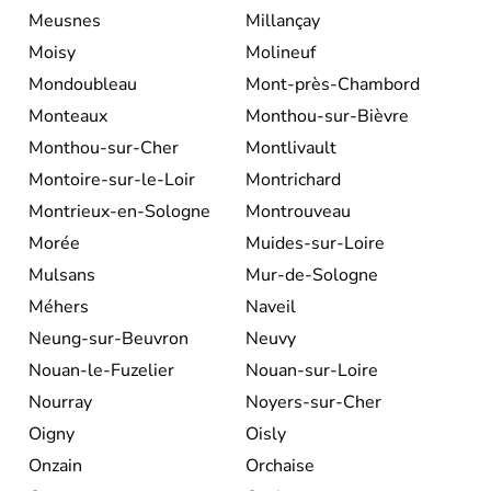
Meusnes
Millançay
Moisy
Molineuf
Mondoubleau
Mont-près-Chambord
Monteaux
Monthou-sur-Bièvre
Monthou-sur-Cher
Montlivault
Montoire-sur-le-Loir
Montrichard
Montrieux-en-Sologne
Montrouveau
Morée
Muides-sur-Loire
Mulsans
Mur-de-Sologne
Méhers
Naveil
Neung-sur-Beuvron
Neuvy
Nouan-le-Fuzelier
Nouan-sur-Loire
Nourray
Noyers-sur-Cher
Oigny
Oisly
Onzain
Orchaise