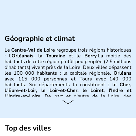
Géographie et climat
Le
Centre-Val de Loire
regroupe trois régions historiques
: l'
Orléanais, la Touraine
et le
Berry
.La moitié des
habitants de cette région plutôt peu peuplée (2,5 millions
d'habitants) vivent près de la Loire. Deux villes dépassent
les 100 000 habitants : la capitale régionale,
Orléans
avec 115 000 personnes et Tours avec 140 000
habitants. Six départements la constituent :
le Cher,
L'Eure-et-Loir, le Loir-et-Cher, le Loiret, l'Indre et
L'Indre-et-Loire
. De part et d'autre de la Loire, des
plaines et des plateaux, calcaires au nord, argileux au sud.
Le Loiret regroupe à lui seul un tiers de la flore française.
Les hivers y sont souvent froids (la température peut y
descendre à -10°C) et l'été il fait souvent chaud, souvent
à plus de 28°.
Top des villes