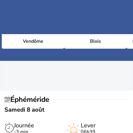
Vendôme
Blois
Éphéméride
Samedi 8 août
Journée
Lever
-3 min
06h39