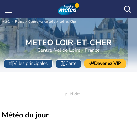
Météo
France
Centre-Val de Loire
Loir-et-Cher
METEO LOIR-ET-CHER
Centre-Val de Loire - France
Villes principales
Carte
Devenez VIP
Météo
du jour