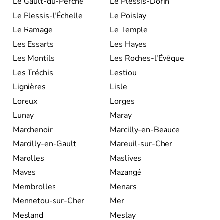
Le Gault-du-Perche
Le Plessis-Dorin
Le Plessis-l'Échelle
Le Poislay
Le Ramage
Le Temple
Les Essarts
Les Hayes
Les Montils
Les Roches-l'Évêque
Les Tréchis
Lestiou
Lignières
Lisle
Loreux
Lorges
Lunay
Maray
Marchenoir
Marcilly-en-Beauce
Marcilly-en-Gault
Mareuil-sur-Cher
Marolles
Maslives
Maves
Mazangé
Membrolles
Menars
Mennetou-sur-Cher
Mer
Mesland
Meslay