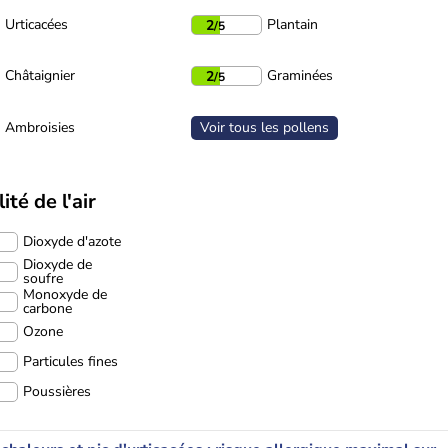
Urticacées
Plantain
2
/5
Châtaignier
Graminées
2
/5
Ambroisies
Voir tous les pollens
ité de l'air
Dioxyde d'azote
Dioxyde de
soufre
Monoxyde de
carbone
Ozone
Particules fines
Poussières