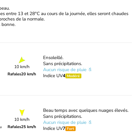
beau.
s entre 13 et 28°C au cours de la journée, elles seront chaudes
 proches de la normale.
ès bonne.
Ensoleillé.
Sans précipitations.
10 km/h
Aucun risque de pluie
Rafales
20 km/h
Indice UV
4
Modéré
Beau temps avec quelques nuages élevés.
Sans précipitations.
10 km/h
Aucun risque de pluie
Rafales
25 km/h
du
Indice UV
7
Fort