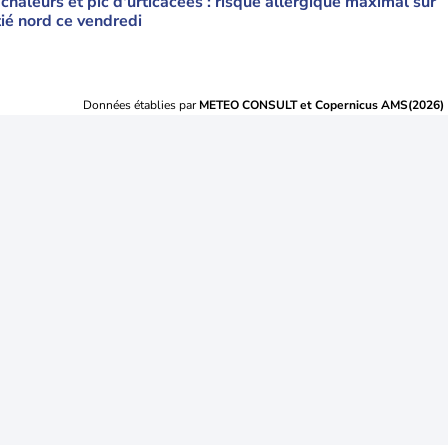
 chaleurs et pic d'urticacées : risque allergique maximal sur
tié nord ce vendredi
Données établies par
METEO CONSULT et Copernicus AMS(2026)