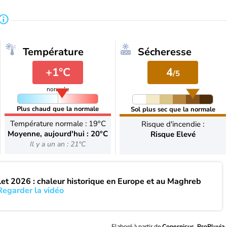
Température
Sécheresse
+1°C
4
/5
normale
Plus chaud que la normale
Sol plus sec que la normale
Température normale : 19°C
Risque d'incendie :
Moyenne, aujourd'hui : 20°C
Risque Elevé
Il y a un an : 21°C
llet 2026 : chaleur historique en Europe et au Maghreb
Regarder la vidéo
Elaboré à partir de
Copernicus, ProPluvia