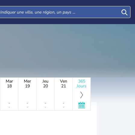
Mar
Mer
Jeu
Ven
365
18
19
20
21
Jours
-
-
-
-
-
-
-
-