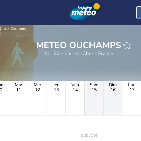
-Cher
Ouchamps
METEO OUCHAMPS
41120 - Loir-et-Cher - France
un
Mar
Mer
Jeu
Ven
Sam
Dim
Lun
0
11
12
13
14
15
16
17
-
-
-
-
-
-
-
-
-
-
-
-
-
-
-
-