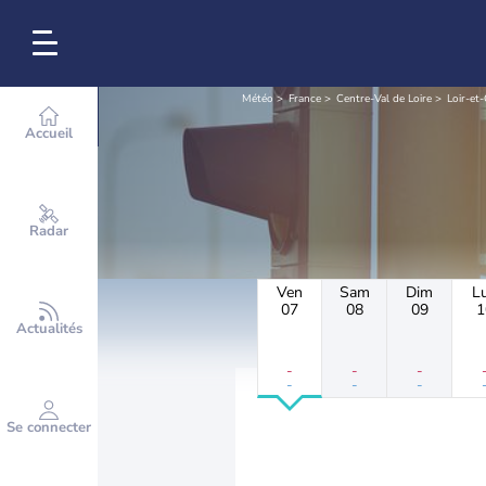
Météo
France
Centre-Val de Loire
Loir-et
Accueil
Radar
Ven
Sam
Dim
L
07
08
09
1
Actualités
-
-
-
-
-
-
Se connecter