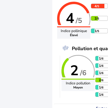
4
/5
4
/5
2
/5
Indice pollinique
1
/5
Élevé
Pollution et qual
1
/6
2
1
/6
/6
1
/6
2
/6
Indice pollution
1
Moyen
/6
1
/6