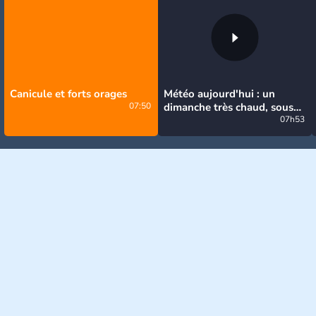
Canicule et forts orages
Météo aujourd'hui : un
07:50
dimanche très chaud, sous
la menace de quelques
07h53
orages