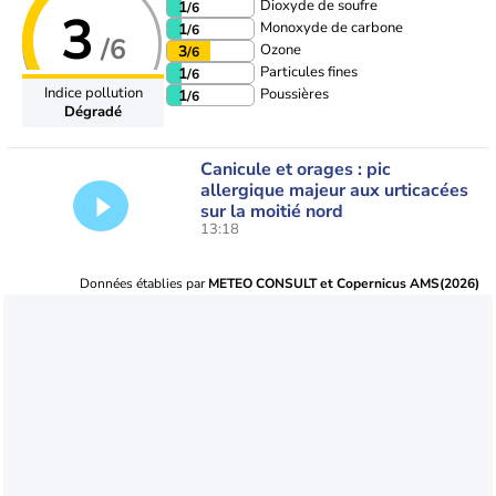
Dioxyde de soufre
1
/6
3
Monoxyde de carbone
1
/6
/6
Ozone
3
/6
Particules fines
1
/6
Indice pollution
Poussières
1
/6
Dégradé
Canicule et orages : pic
allergique majeur aux urticacées
sur la moitié nord
13:18
Données établies par
METEO CONSULT et Copernicus AMS(2026)