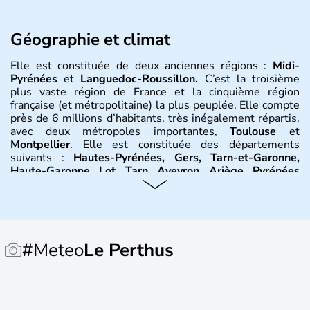
Géographie et climat
Elle est constituée de deux anciennes régions :
Midi-
Pyrénées
et
Languedoc-Roussillon.
C’est la troisième
plus vaste région de France et la cinquième région
française (et métropolitaine) la plus peuplée. Elle compte
près de 6 millions d’habitants, très inégalement répartis,
avec deux métropoles importantes,
Toulouse
et
Montpellier
. Elle est constituée des départements
suivants :
Hautes-Pyrénées, Gers, Tarn-et-Garonne,
Haute-Garonne, Lot, Tarn, Aveyron, Ariège, Pyrénées
orientales, Aude, Hérault, Gard, Lozère
. Elle est bordée
au sud-est par la
Méditerranée
, à l’est par le
Rhône
et on
trouve à l’ouest la
Garonne
. Elle se situe entre les
Pyrénées
et le
Massif central
. Le climat y est partagée
entre trois influences : méditerranéenne à l’est,
#Meteo
Le Perthus
montagnarde au nord et au sud et océanique à l’ouest.
Histoire et administration
La région a été tardivement sous domination romaine, à