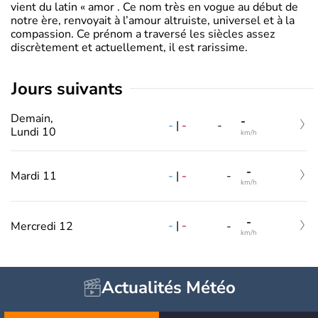
vient du latin « amor . Ce nom très en vogue au début de
notre ère, renvoyait à l’amour altruiste, universel et à la
compassion. Ce prénom a traversé les siècles assez
discrètement et actuellement, il est rarissime.
jours suivants
Demain,
-
-
|
-
-
Lundi 10
km/h
-
-
|
-
Mardi 11
-
km/h
-
-
|
-
Mercredi 12
-
km/h
Actualités Météo