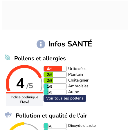
Infos SANTÉ
Pollens et allergies
Urticacées
4
/5
Plantain
2
/5
4
Châtaignier
2
/5
/5
Ambroisies
1
/5
Aulne
1
/5
Indice pollinique
Voir tous les pollens
Élevé
Pollution et qualité de l'air
Dioxyde d'azote
1
/6