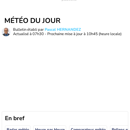
MÉTÉO DU JOUR
Bulletin établi par
Pascal HERNANDEZ
Actualisé à
07h30
- Prochaine mise à jour à
10h45
(heure locale)
En bref
Radar météo
Heure par Heure
Comparateur météo
Pollens et