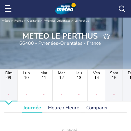
Météo
France
Occitanie
Pyrénées-Orientales
Le Perthus
METEO LE PERTHUS
66480 - Pyrénées-Orientales - France
Dim
Lun
Mar
Mer
Jeu
Ven
Sam
D
09
10
11
12
13
14
15
-
-
-
-
-
-
-
-
-
-
-
-
-
-
Journée
Heure / Heure
Comparer