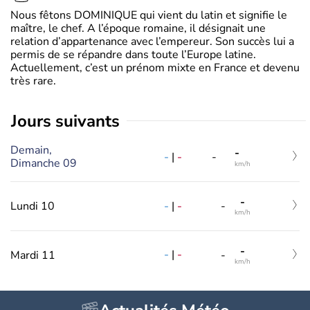
Nous fêtons DOMINIQUE qui vient du latin et signifie le
maître, le chef. A l’époque romaine, il désignait une
relation d’appartenance avec l’empereur. Son succès lui a
permis de se répandre dans toute l’Europe latine.
Actuellement, c’est un prénom mixte en France et devenu
très rare.
jours suivants
Demain,
-
-
|
-
-
Dimanche 09
km/h
-
-
|
-
Lundi 10
-
km/h
-
-
|
-
Mardi 11
-
km/h