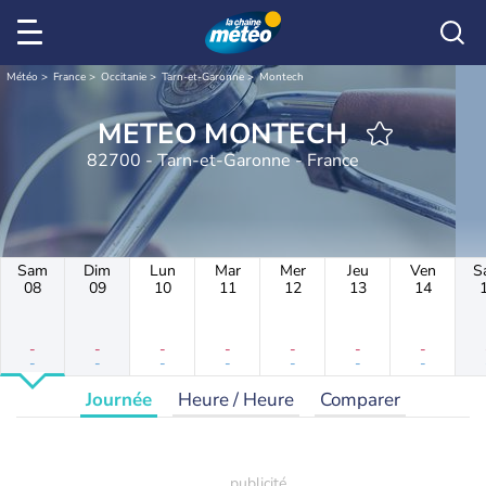
Météo
France
Occitanie
Tarn-et-Garonne
Montech
METEO MONTECH
82700 - Tarn-et-Garonne - France
Sam
Dim
Lun
Mar
Mer
Jeu
Ven
S
08
09
10
11
12
13
14
-
-
-
-
-
-
-
-
-
-
-
-
-
-
Journée
Heure / Heure
Comparer