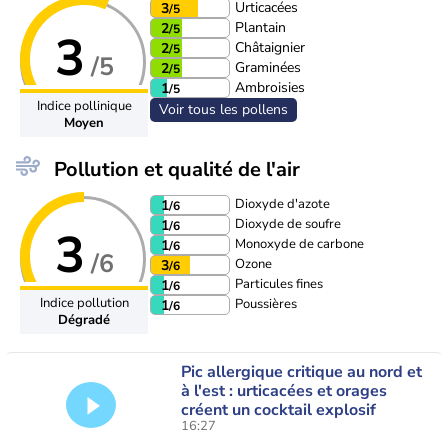
Urticacées
3
/5
Plantain
2
/5
3
Châtaignier
2
/5
/5
Graminées
2
/5
Ambroisies
1
/5
Indice pollinique
Voir tous les pollens
Moyen
Pollution et qualité de l'air
Dioxyde d'azote
1
/6
Dioxyde de soufre
1
/6
3
Monoxyde de carbone
1
/6
/6
Ozone
3
/6
Particules fines
1
/6
Indice pollution
Poussières
1
/6
Dégradé
Pic allergique critique au nord et
à l'est : urticacées et orages
créent un cocktail explosif
16:27