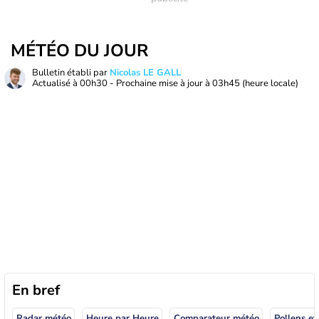
MÉTÉO DU JOUR
Bulletin établi par
Nicolas LE GALL
Actualisé à
00h30
- Prochaine mise à jour à
03h45
(heure locale)
En bref
Radar météo
Heure par Heure
Comparateur météo
Pollens et