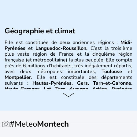
Géographie et climat
Elle est constituée de deux anciennes régions :
Midi-
Pyrénées
et
Languedoc-Roussillon.
C’est la troisième
plus vaste région de France et la cinquième région
française (et métropolitaine) la plus peuplée. Elle compte
près de 6 millions d’habitants, très inégalement répartis,
avec deux métropoles importantes,
Toulouse
et
Montpellier
. Elle est constituée des départements
suivants :
Hautes-Pyrénées, Gers, Tarn-et-Garonne,
Haute-Garonne, Lot, Tarn, Aveyron, Ariège, Pyrénées
orientales, Aude, Hérault, Gard, Lozère
. Elle est bordée
au sud-est par la
Méditerranée
, à l’est par le
Rhône
et on
trouve à l’ouest la
Garonne
. Elle se situe entre les
Pyrénées
et le
Massif central
. Le climat y est partagée
entre trois influences : méditerranéenne à l’est,
#Meteo
Montech
montagnarde au nord et au sud et océanique à l’ouest.
Histoire et administration