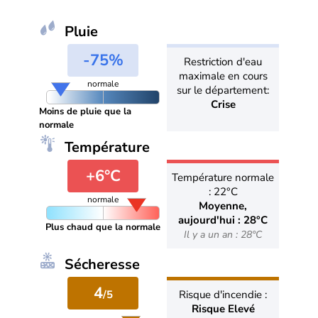
Pluie
-75%
Restriction d'eau
maximale en cours
normale
sur le département:
Crise
Moins de pluie que la
normale
Température
+6°C
Température normale
: 22°C
normale
Moyenne,
aujourd'hui : 28°C
Plus chaud que la normale
Il y a un an : 28°C
Sécheresse
4
/5
Risque d'incendie :
Risque Elevé