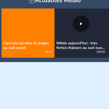
Actualités Météo
Canicule durable et orages
Météo aujourd'hui : très
au sud-ouest
fortes chaleurs au sud-ouest
19:37
avant des orages, jusqu'à
00h00
39°C