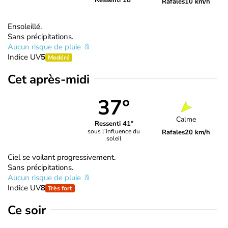
Ressenti 18°
Rafales
10 km/h
Ensoleillé.
Sans précipitations.
Aucun risque de pluie
Indice UV
5
Modéré
Cet après-midi
37°
Calme
Ressenti 41°
sous l’influence du
Rafales
20 km/h
soleil
Ciel se voilant progressivement.
Sans précipitations.
Aucun risque de pluie
Indice UV
8
Très fort
Ce soir