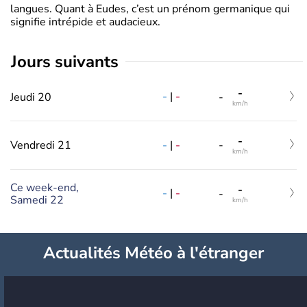
langues. Quant à Eudes, c’est un prénom germanique qui
signifie intrépide et audacieux.
jours suivants
-
-
|
-
Jeudi 20
-
km/h
-
-
|
-
Vendredi 21
-
km/h
Ce week-end,
-
-
|
-
-
Samedi 22
km/h
Actualités Météo à l'étranger