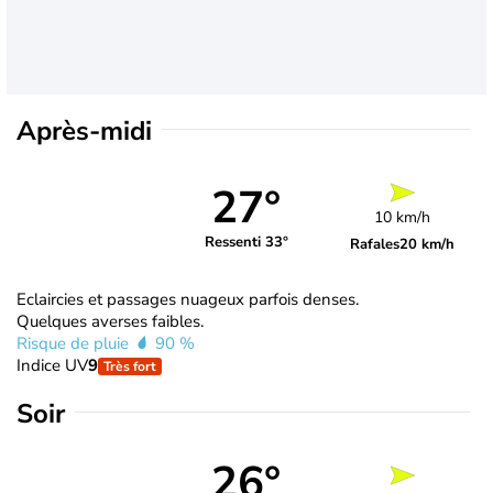
Après-midi
27°
10 km/h
Ressenti 33°
Rafales
20 km/h
Eclaircies et passages nuageux parfois denses.
Quelques averses faibles.
Risque de pluie
90 %
Indice UV
9
Très fort
Soir
26°