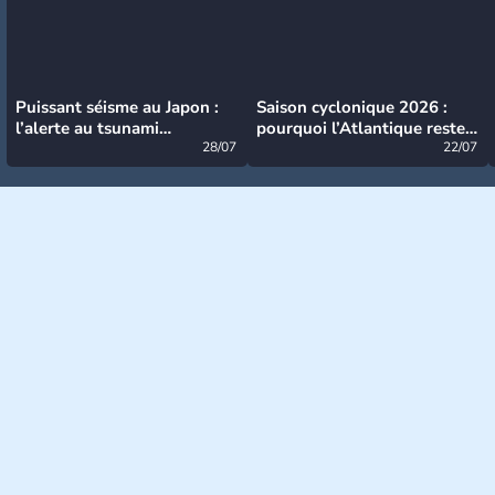
Puissant séisme au Japon :
Saison cyclonique 2026 :
l’alerte au tsunami
pourquoi l’Atlantique reste
désormais levée
28/07
très calme à ce stade ?
22/07