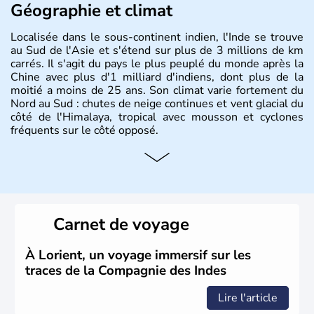
Géographie et climat
Localisée dans le sous-continent indien, l'Inde se trouve
au Sud de l'Asie et s'étend sur plus de 3 millions de km
carrés. Il s'agit du pays le plus peuplé du monde après la
Chine avec plus d'1 milliard d'indiens, dont plus de la
moitié a moins de 25 ans. Son climat varie fortement du
Nord au Sud : chutes de neige continues et vent glacial du
côté de l'Himalaya, tropical avec mousson et cyclones
fréquents sur le côté opposé.
Histoire et administration
Les différents peuples ayant occupé l'Inde sont à l'origine
de 4 religions : l'hindouisme, le bouddhisme, le jaïnisme
et le sikhisme. Suite à l'arrivée des européens au XVIème
Carnet de voyage
siècle, l'Inde reste sous la domination de l'empire
britannique jusqu'à l'obtention de son indépendance en
1947. Le Taj Mahal, mausolée construit par un empereur
À Lorient, un voyage immersif sur les
en l'honneur de son épouse, a été édifié dans les années
traces de la Compagnie des Indes
1640 et est aujourd'hui considéré comme l'une des 7
merveilles du monde.
Lire l'article