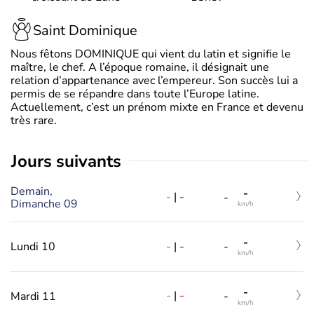
Saint Dominique
Nous fêtons DOMINIQUE qui vient du latin et signifie le
maître, le chef. A l’époque romaine, il désignait une
relation d’appartenance avec l’empereur. Son succès lui a
permis de se répandre dans toute l’Europe latine.
Actuellement, c’est un prénom mixte en France et devenu
très rare.
jours suivants
Demain,
-
-
|
-
-
Dimanche 09
km/h
-
-
|
-
Lundi 10
-
km/h
-
-
|
-
Mardi 11
-
km/h