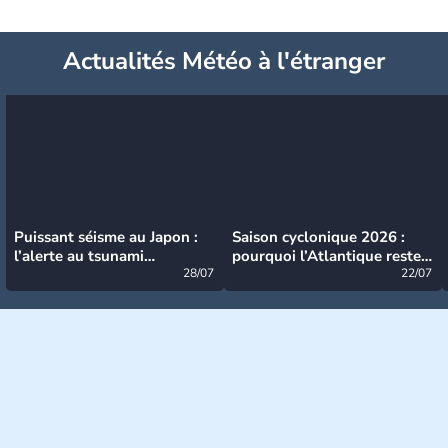
Actualités Météo à l'étranger
Puissant séisme au Japon :
Saison cyclonique 2026 :
l’alerte au tsunami
pourquoi l’Atlantique reste
désormais levée
28/07
très calme à ce stade ?
22/07