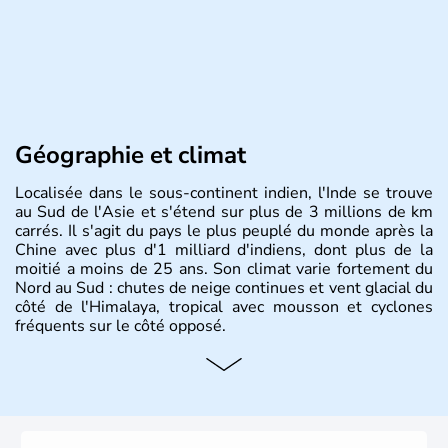
Géographie et climat
Localisée dans le sous-continent indien, l'Inde se trouve
au Sud de l'Asie et s'étend sur plus de 3 millions de km
carrés. Il s'agit du pays le plus peuplé du monde après la
Chine avec plus d'1 milliard d'indiens, dont plus de la
moitié a moins de 25 ans. Son climat varie fortement du
Nord au Sud : chutes de neige continues et vent glacial du
côté de l'Himalaya, tropical avec mousson et cyclones
fréquents sur le côté opposé.
Histoire et administration
Les différents peuples ayant occupé l'Inde sont à l'origine
de 4 religions : l'hindouisme, le bouddhisme, le jaïnisme
et le sikhisme. Suite à l'arrivée des européens au XVIème