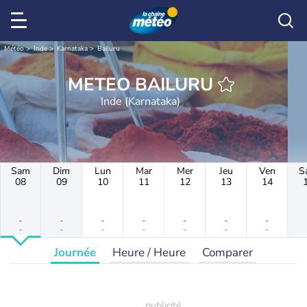
Météo
Inde
Karnataka
Bailuru
METEO BAILURU
Inde (Karnataka)
Sam
Dim
Lun
Mar
Mer
Jeu
Ven
S
08
09
10
11
12
13
14
-
-
-
-
-
-
-
-
-
-
-
-
-
-
Journée
Heure / Heure
Comparer