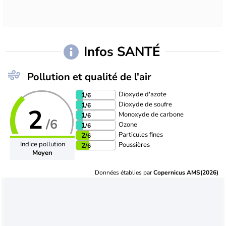
Infos SANTÉ
Pollution et qualité de l'air
Dioxyde d'azote
1
/6
Dioxyde de soufre
1
/6
2
Monoxyde de carbone
1
/6
/6
Ozone
1
/6
Particules fines
2
/6
Indice pollution
Poussières
2
/6
Moyen
Données établies par
Copernicus AMS(2026)