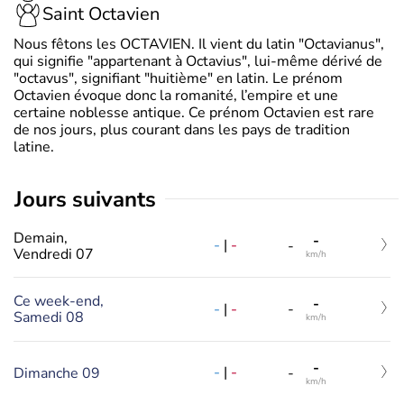
Saint Octavien
Nous fêtons les OCTAVIEN. Il vient du latin "Octavianus",
qui signifie "appartenant à Octavius", lui-même dérivé de
"octavus", signifiant "huitième" en latin. Le prénom
Octavien évoque donc la romanité, l’empire et une
certaine noblesse antique. Ce prénom Octavien est rare
de nos jours, plus courant dans les pays de tradition
latine.
jours suivants
Demain,
-
-
|
-
-
Vendredi 07
km/h
Ce week-end,
-
-
|
-
-
Samedi 08
km/h
-
-
|
-
Dimanche 09
-
km/h