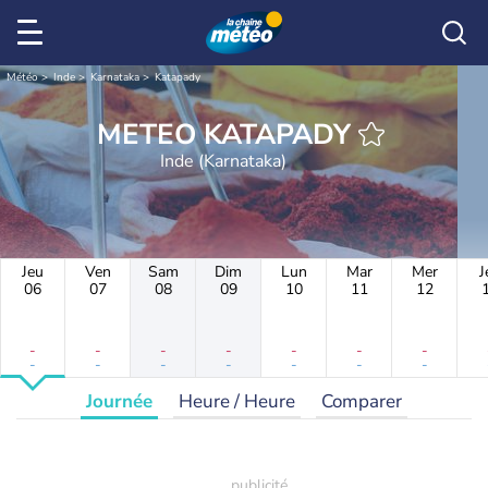
Météo
Inde
Karnataka
Katapady
METEO KATAPADY
Inde (Karnataka)
Jeu
Ven
Sam
Dim
Lun
Mar
Mer
J
06
07
08
09
10
11
12
-
-
-
-
-
-
-
-
-
-
-
-
-
-
Journée
Heure / Heure
Comparer