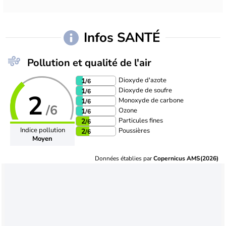
Infos SANTÉ
Pollution et qualité de l'air
Dioxyde d'azote
1
/6
Dioxyde de soufre
1
/6
2
Monoxyde de carbone
1
/6
/6
Ozone
1
/6
Particules fines
2
/6
Indice pollution
Poussières
2
/6
Moyen
Données établies par
Copernicus AMS(2026)