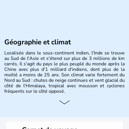
Géographie et climat
Localisée dans le sous-continent indien, l'Inde se trouve
au Sud de l'Asie et s'étend sur plus de 3 millions de km
carrés. Il s'agit du pays le plus peuplé du monde après la
Chine avec plus d'1 milliard d'indiens, dont plus de la
moitié a moins de 25 ans. Son climat varie fortement du
Nord au Sud : chutes de neige continues et vent glacial du
côté de l'Himalaya, tropical avec mousson et cyclones
fréquents sur le côté opposé.
Histoire et administration
Les différents peuples ayant occupé l'Inde sont à l'origine
de 4 religions : l'hindouisme, le bouddhisme, le jaïnisme
et le sikhisme. Suite à l'arrivée des européens au XVIème