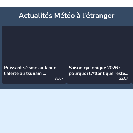
Actualités Météo à l'étranger
Puissant séisme au Japon :
Saison cyclonique 2026 :
l’alerte au tsunami
pourquoi l’Atlantique reste
désormais levée
28/07
très calme à ce stade ?
22/07