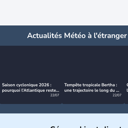
Actualités Météo à l'étranger
Saison cyclonique 2026 :
Tempête tropicale Bertha :
pourquoi l’Atlantique reste
une trajectoire le long du du
très calme à ce stade ?
22/07
littoral américain
22/07