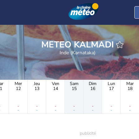
METEO KALMADI
Inde (Karnataka)
ar
Mer
Jeu
Ven
Sam
Dim
Lun
Mar
1
12
13
14
15
16
17
18
-
-
-
-
-
-
-
-
-
-
-
-
-
-
-
-