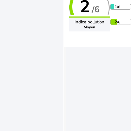
2
/6
1
/6
Indice pollution
2
/6
Moyen