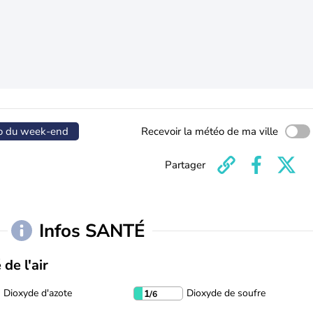
o du week-end
Recevoir la météo de ma ville
Partager
Infos SANTÉ
 de l'air
Dioxyde d'azote
Dioxyde de soufre
1
/6