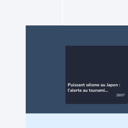
Puissant séisme au Japon :
l’alerte au tsunami
désormais levée
28/07