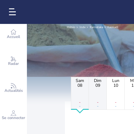
Météo
Inde
Karnataka
Kalmadi
Accueil
Radar
Sam
Dim
Lun
M
08
09
10
1
Actualités
-
-
-
-
-
-
Se connecter