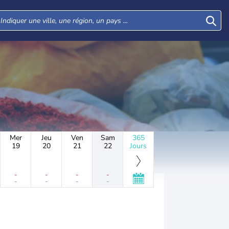
Mer
Jeu
Ven
Sam
365
19
20
21
22
Jours
-
-
-
-
-
-
-
-