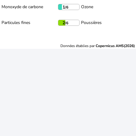
Monoxyde de carbone
Ozone
1
/6
Particules fines
Poussières
2
/6
Données établies par
Copernicus AMS(2026)