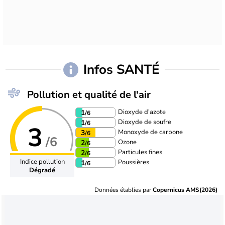
Infos SANTÉ
Pollution et qualité de l'air
Dioxyde d'azote
1
/6
Dioxyde de soufre
1
/6
3
Monoxyde de carbone
3
/6
/6
Ozone
2
/6
Particules fines
2
/6
Indice pollution
Poussières
1
/6
Dégradé
Données établies par
Copernicus AMS(2026)