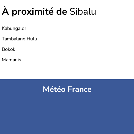
indépendance est prononcée. La population atteint les
À proximité de
Sibalu
200 millions d'habitants, élevés dans le respect des
cultures et le culte du corps, notamment au travers des
célèbres danses indonésiennes.
Kabungalor
Tambalang Hulu
Bokok
Mamanis
Météo France