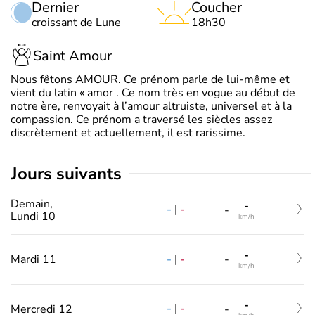
Dernier
Coucher
croissant de Lune
18h30
Saint Amour
Nous fêtons AMOUR. Ce prénom parle de lui-même et
vient du latin « amor . Ce nom très en vogue au début de
notre ère, renvoyait à l’amour altruiste, universel et à la
compassion. Ce prénom a traversé les siècles assez
discrètement et actuellement, il est rarissime.
jours suivants
Demain,
-
-
|
-
-
Lundi 10
km/h
-
-
|
-
Mardi 11
-
km/h
-
-
|
-
Mercredi 12
-