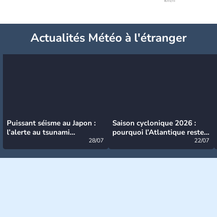
km/h
Actualités Météo à l'étranger
Puissant séisme au Japon :
Saison cyclonique 2026 :
l’alerte au tsunami
pourquoi l’Atlantique reste
désormais levée
28/07
très calme à ce stade ?
22/07