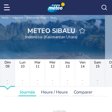
Météo
Indonésie
Kalimantan Utara
Sibalu
METEO SIBALU
Indonésie (Kalimantan Utara)
Dim
Lun
Mar
Mer
Jeu
Ven
Sam
D
09
10
11
12
13
14
15
-
-
-
-
-
-
-
-
-
-
-
-
-
-
Journée
Heure / Heure
Comparer