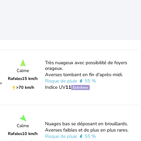
Très nuageux avec possibilité de foyers
orageux.
Calme
Averses tombant en fin d'après-midi.
Rafales
15 km/h
Risque de pluie
55 %
du
Indice UV
11
>70 km/h
Extrême
Nuages bas se déposant en brouillards.
Calme
Averses faibles et de plus en plus rares.
Rafales
10 km/h
Risque de pluie
55 %