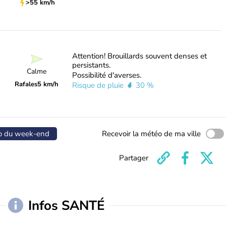
>55 km/h
Attention! Brouillards souvent denses et
persistants.
Calme
Possibilité d'averses.
Rafales
5 km/h
Risque de pluie
30 %
o du week-end
Recevoir la météo de ma ville
Partager
Infos SANTÉ