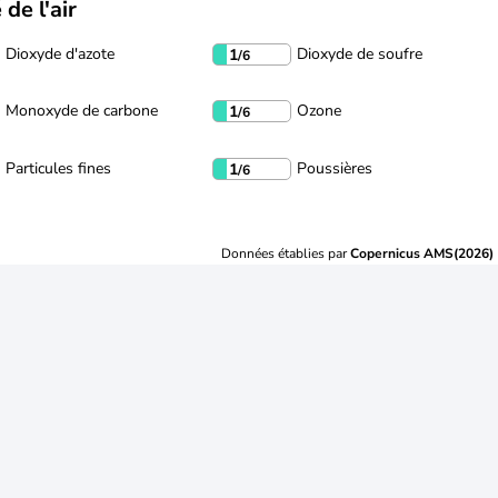
 de l'air
Dioxyde d'azote
Dioxyde de soufre
1
/6
Monoxyde de carbone
Ozone
1
/6
Particules fines
Poussières
1
/6
Données établies par
Copernicus AMS(2026)