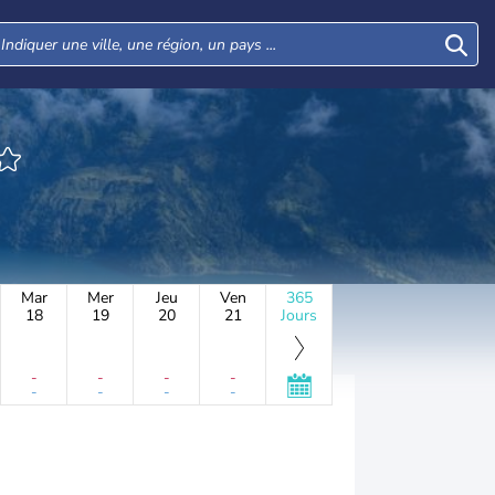
Mar
Mer
Jeu
Ven
365
18
19
20
21
Jours
-
-
-
-
-
-
-
-