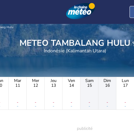
lang Hulu
METEO TAMBALANG HULU
Indonésie (Kalimantan Utara)
un
Mar
Mer
Jeu
Ven
Sam
Dim
Lun
0
11
12
13
14
15
16
17
-
-
-
-
-
-
-
-
-
-
-
-
-
-
-
-