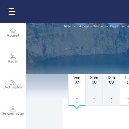
Météo
Indonésie
Kalimantan Utara
Tamba
Accueil
Radar
Ven
Sam
Dim
L
07
08
09
1
Actualités
-
-
-
-
-
-
Se connecter