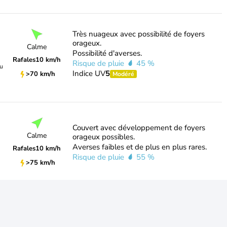
Très nuageux avec possibilité de foyers
orageux.
Calme
Possibilité d'averses.
Rafales
10 km/h
Risque de pluie
45 %
du
Indice UV
5
>70 km/h
Modéré
Couvert avec développement de foyers
Calme
orageux possibles.
Averses faibles et de plus en plus rares.
Rafales
10 km/h
Risque de pluie
55 %
>75 km/h