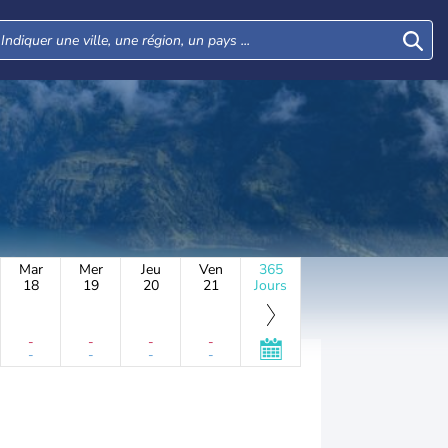
Mar
Mer
Jeu
Ven
365
18
19
20
21
Jours
-
-
-
-
-
-
-
-