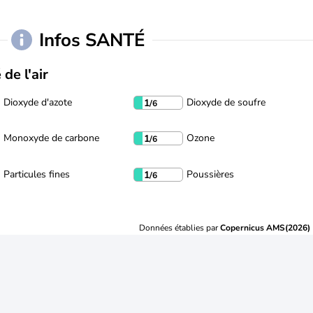
Infos SANTÉ
 de l'air
Dioxyde d'azote
Dioxyde de soufre
1
/6
Monoxyde de carbone
Ozone
1
/6
Particules fines
Poussières
1
/6
Données établies par
Copernicus AMS(2026)