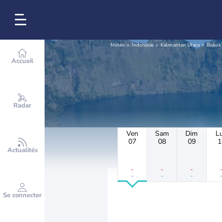
Météo
Indonésie
Kalimantan Utara
Bokok
Accueil
Radar
Ven
Sam
Dim
L
07
08
09
1
Actualités
-
-
-
-
-
-
Se connecter