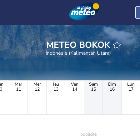
METEO BOKOK
Indonésie (Kalimantan Utara)
un
Mar
Mer
Jeu
Ven
Sam
Dim
Lun
0
11
12
13
14
15
16
17
-
-
-
-
-
-
-
-
-
-
-
-
-
-
-
-