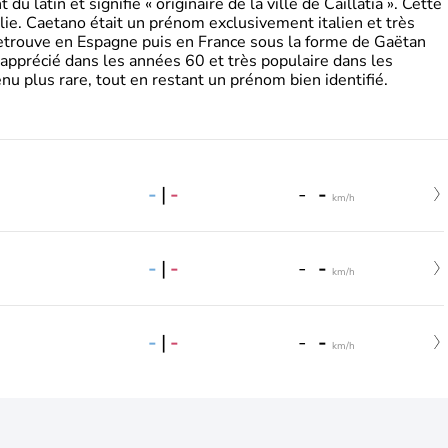
 latin et signifie « originaire de la ville de Caillatia ». Cette
lie. Caetano était un prénom exclusivement italien et très
retrouve en Espagne puis en France sous la forme de Gaëtan
 apprécié dans les années 60 et très populaire dans les
nu plus rare, tout en restant un prénom bien identifié.
-
|
-
-
-
km/h
-
|
-
-
-
km/h
-
|
-
-
-
km/h