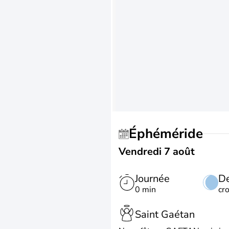
Éphéméride
Vendredi 7 août
Journée
De
0 min
cr
Saint Gaétan