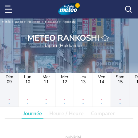
Météo
Japon
Hokkaidō
Hokkaido
Rankoshi
METEO RANKOSHI
Japon (Hokkaidō)
Dim
Lun
Mar
Mer
Jeu
Ven
Sam
D
09
10
11
12
13
14
15
-
-
-
-
-
-
-
-
-
-
-
-
-
-
Journée
Heure / Heure
Comparer