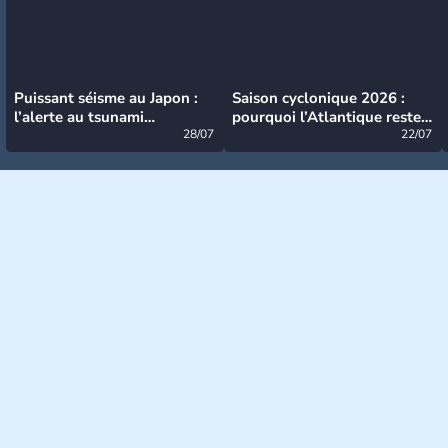
Puissant séisme au Japon :
Saison cyclonique 2026 :
l’alerte au tsunami
pourquoi l’Atlantique reste
désormais levée
28/07
très calme à ce stade ?
22/07