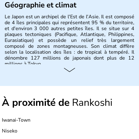
Géographie et climat
Le Japon est un archipel de l'Est de l'Asie. Il est composé
de 4 îles principales qui représentent 95 % du territoire,
et d'environ 3 000 autres petites îles. Il se situe sur 4
plaques tectoniques (Pacifique, Atlantique, Philippines,
Eurasiatique) et possède un relief très largement
composé de zones montagneuses. Son climat diffère
selon la localisation des îles : de tropical à tempéré. Il
dénombre 127 millions de japonais dont plus de 12
millions à Tokyo.
Histoire et administration
Il semblerait que le Japon ait été fondé au VIIe siècle
avant J.C par l'empereur Jimmu. Ce n'est qu'à partir du
À proximité de
Rankoshi
XVIème siècle que le pays commence à s'ouvrir aux
commerçants européens, pour ensuite renoncer à toute
relation avec l'étranger pendant plus de 200 ans. Il se
développe sous la domination des Etats-Unis jusqu'en
Iwanai-Town
1951, et demeure aujourd'hui le dernier empire du
monde. Deuxième puissance mondiale, il officie avec un
Niseko
système de monarchie constitutionnelle.