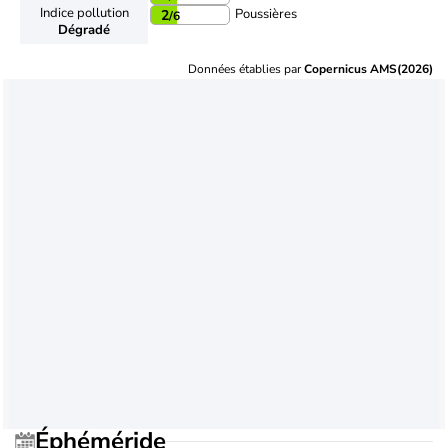
Indice pollution
Poussières
2
/6
Dégradé
Données établies par
Copernicus AMS(2026)
Éphéméride