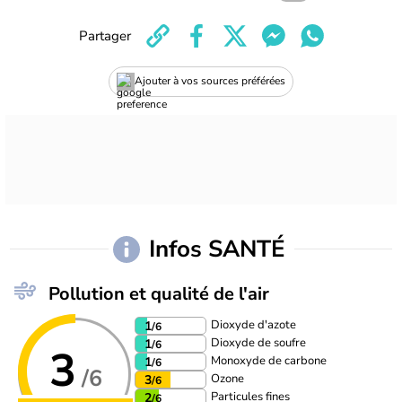
Partager
Ajouter à vos sources préférées
Infos SANTÉ
Pollution et qualité de l'air
Dioxyde d'azote
1
/6
Dioxyde de soufre
1
/6
3
Monoxyde de carbone
1
/6
/6
Ozone
3
/6
Particules fines
2
/6