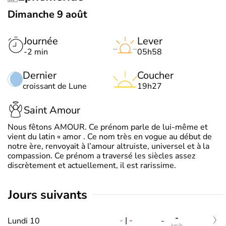
Dimanche 9 août
Journée
Lever
-2 min
05h58
Dernier
Coucher
croissant de Lune
19h27
Saint Amour
Nous fêtons AMOUR. Ce prénom parle de lui-même et
vient du latin « amor . Ce nom très en vogue au début de
notre ère, renvoyait à l’amour altruiste, universel et à la
compassion. Ce prénom a traversé les siècles assez
discrètement et actuellement, il est rarissime.
jours suivants
-
-
|
-
Lundi 10
-
km/h