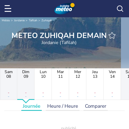
Météo
Jordanie
Tafilah
Zuhiqah
METEO ZUHIQAH DEMAIN
Jordanie (Tafilah)
Sam
Dim
Lun
Mar
Mer
Jeu
Ven
S
08
09
10
11
12
13
14
-
-
-
-
-
-
-
-
-
-
-
-
-
-
Journée
Heure / Heure
Comparer