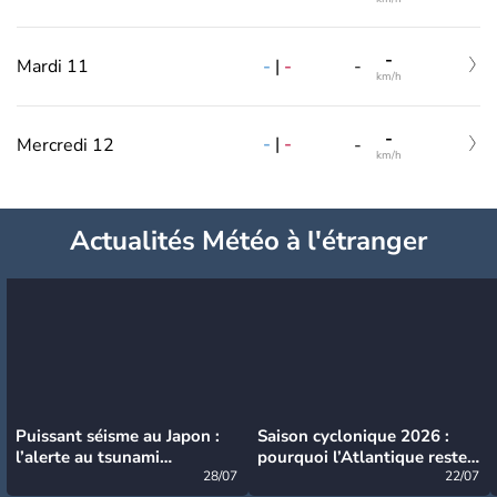
-
-
|
-
Mardi 11
-
km/h
-
-
|
-
Mercredi 12
-
km/h
Actualités Météo à l'étranger
Puissant séisme au Japon :
Saison cyclonique 2026 :
l’alerte au tsunami
pourquoi l’Atlantique reste
désormais levée
28/07
très calme à ce stade ?
22/07