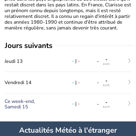
restait discret dans les pays latins. En France, Clarisse est
un prénom connu depuis longtemps, mais il est resté
relativement discret. Il a connu un regain d'intérêt à partir
des années 1980-1990 et continue d'être attribué de
manière régulière, sans jamais devenir très courant.
jours suivants
-
-
|
-
Jeudi 13
-
km/h
-
-
|
-
Vendredi 14
-
km/h
Ce week-end,
-
-
|
-
-
Samedi 15
km/h
Actualités Météo à l'étranger