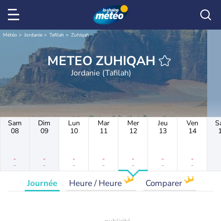
Météo
Jordanie
Tafilah
Zuhiqah
METEO ZUHIQAH
Jordanie (Tafilah)
Sam
Dim
Lun
Mar
Mer
Jeu
Ven
S
08
09
10
11
12
13
14
-
-
-
-
-
-
-
-
-
-
-
-
-
-
Journée
Heure / Heure
Comparer