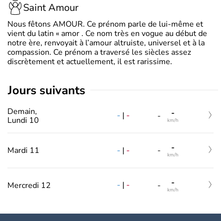
Saint Amour
Nous fêtons AMOUR. Ce prénom parle de lui-même et
vient du latin « amor . Ce nom très en vogue au début de
notre ère, renvoyait à l’amour altruiste, universel et à la
compassion. Ce prénom a traversé les siècles assez
discrètement et actuellement, il est rarissime.
jours suivants
Demain,
-
-
|
-
-
Lundi 10
km/h
-
-
|
-
Mardi 11
-
km/h
-
-
|
-
Mercredi 12
-
km/h