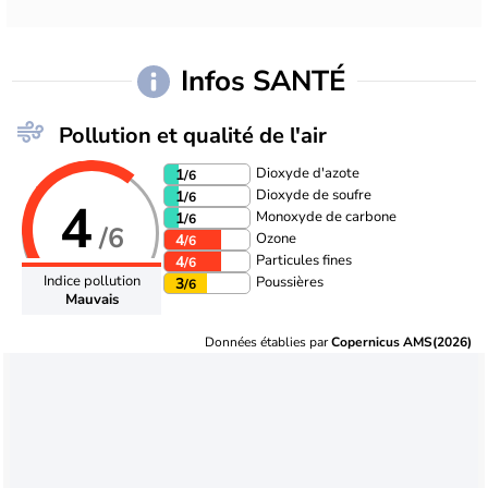
Infos SANTÉ
Pollution et qualité de l'air
Dioxyde d'azote
1
/6
Dioxyde de soufre
1
/6
4
Monoxyde de carbone
1
/6
/6
Ozone
4
/6
Particules fines
4
/6
Indice pollution
Poussières
3
/6
Mauvais
Données établies par
Copernicus AMS(2026)