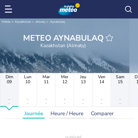
Météo
Kazakhstan
Almaty
Aynabulaq
METEO AYNABULAQ
Kazakhstan (Almaty)
Dim
Lun
Mar
Mer
Jeu
Ven
Sam
D
09
10
11
12
13
14
15
-
-
-
-
-
-
-
-
-
-
-
-
-
-
Journée
Heure / Heure
Comparer