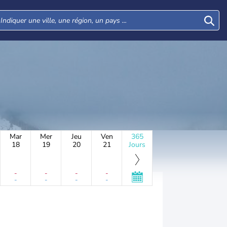
Mar
Mer
Jeu
Ven
365
18
19
20
21
Jours
-
-
-
-
-
-
-
-