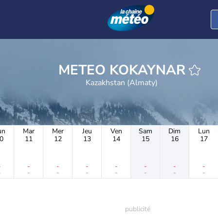
METEO KOKAYNAR
Kazakhstan (Almaty)
un
Mar
Mer
Jeu
Ven
Sam
Dim
Lun
0
11
12
13
14
15
16
17
-
-
-
-
-
-
-
-
-
-
-
-
-
-
-
-