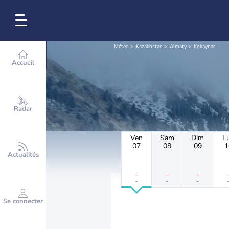
Météo
Kazakhstan
Almaty
Kokaynar
Accueil
Radar
Ven
Sam
Dim
L
07
08
09
1
Actualités
-
-
-
-
-
-
Se connecter