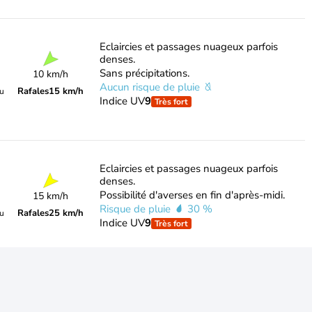
Eclaircies et passages nuageux parfois
denses.
Sans précipitations.
10 km/h
Aucun risque de pluie
Rafales
15 km/h
du
Indice UV
9
Très fort
Eclaircies et passages nuageux parfois
denses.
Possibilité d'averses en fin d'après-midi.
15 km/h
Risque de pluie
30 %
Rafales
25 km/h
du
Indice UV
9
Très fort