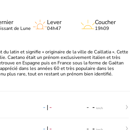
rnier
Lever
Coucher
oissant de Lune
04h47
19h09
 latin et signifie « originaire de la ville de Caillatia ». Cette
lie. Caetano était un prénom exclusivement italien et très
retrouve en Espagne puis en France sous la forme de Gaëtan
 apprécié dans les années 60 et très populaire dans les
nu plus rare, tout en restant un prénom bien identifié.
-
|
-
-
-
km/h
-
|
-
-
-
km/h