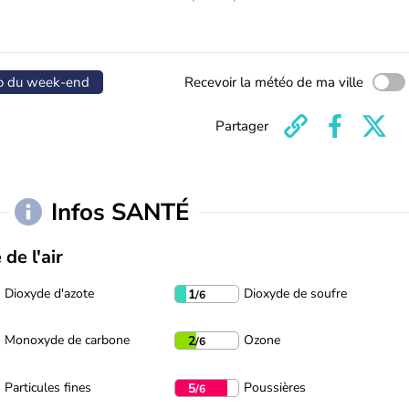
o du week-end
Recevoir la météo de ma ville
Partager
Infos SANTÉ
 de l'air
Dioxyde d'azote
Dioxyde de soufre
1
/6
Monoxyde de carbone
Ozone
2
/6
Particules fines
Poussières
5
/6