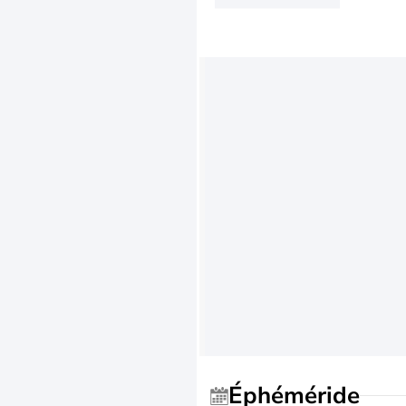
Éphéméride