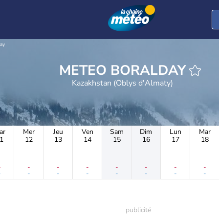
ay
METEO BORALDAY
Kazakhstan (Oblys d'Almaty)
ar
Mer
Jeu
Ven
Sam
Dim
Lun
Mar
1
12
13
14
15
16
17
18
-
-
-
-
-
-
-
-
-
-
-
-
-
-
-
-