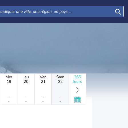
Mer
Jeu
Ven
Sam
365
19
20
21
22
Jours
-
-
-
-
-
-
-
-