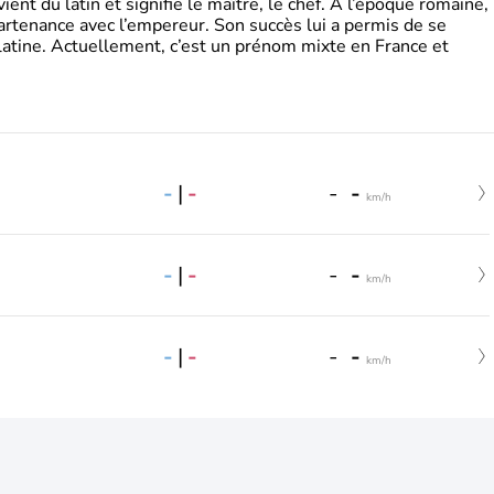
t du latin et signifie le maître, le chef. A l’époque romaine,
partenance avec l’empereur. Son succès lui a permis de se
latine. Actuellement, c’est un prénom mixte en France et
-
|
-
-
-
km/h
-
|
-
-
-
km/h
-
|
-
-
-
km/h