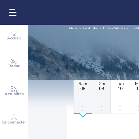
Météo
Kazakhstan
Oblys d'Almaty
Borald
Accueil
Radar
Sam
Dim
Lun
M
08
09
10
1
Actualités
-
-
-
-
-
-
Se connecter