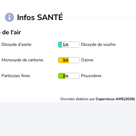
Infos SANTÉ
 de l'air
Dioxyde d'azote
Dioxyde de soufre
1
/6
Monoxyde de carbone
Ozone
3
/6
Particules fines
Poussières
2
/6
Données établies par
Copernicus AMS(2026)