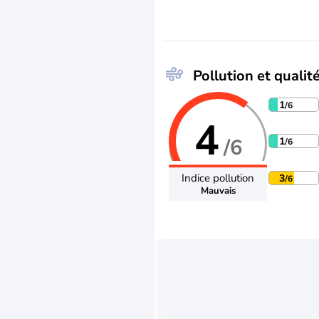
Pollution et qualité
1
/6
4
/6
1
/6
Indice pollution
3
/6
Mauvais