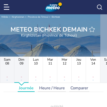
Météo
Kirghizistan
Province de Tchouï
Bichkek
METEO BICHKEK DEMAIN
Kirghizistan (Province de Tchouï)
Sam
Dim
Lun
Mar
Mer
Jeu
Ven
S
08
09
10
11
12
13
14
-
-
-
-
-
-
-
-
-
-
-
-
-
-
Journée
Heure / Heure
Comparer