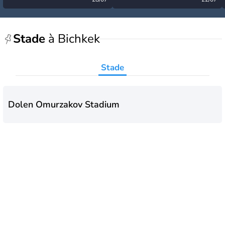
désormais levée
très calme à ce stade ?
Stade
à Bichkek
Stade
Dolen Omurzakov Stadium