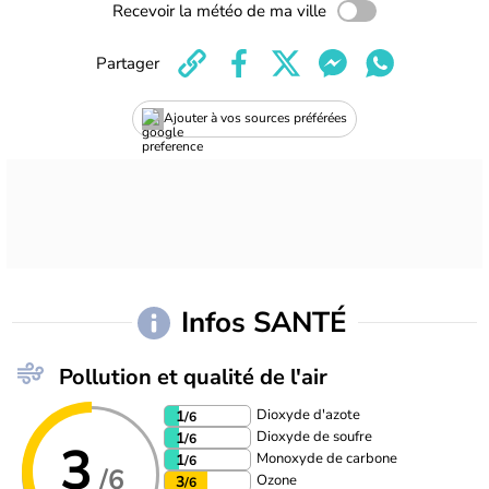
Recevoir la météo de ma ville
Partager
Ajouter à vos sources préférées
Infos SANTÉ
Pollution et qualité de l'air
Dioxyde d'azote
1
/6
Dioxyde de soufre
1
/6
3
Monoxyde de carbone
1
/6
/6
Ozone
3
/6